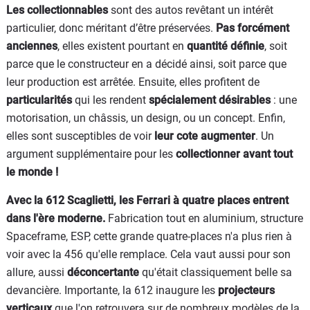
Les collectionnables
sont des autos revêtant un intérêt
particulier, donc méritant d’être préservées.
Pas forcément
anciennes
, elles existent pourtant en
quantité définie
, soit
parce que le constructeur en a décidé ainsi, soit parce que
leur production est arrêtée. Ensuite, elles profitent de
particularités
qui les rendent
spécialement désirables
: une
motorisation, un châssis, un design, ou un concept. Enfin,
elles sont susceptibles de voir
leur cote augmenter
. Un
argument supplémentaire pour les
collectionner avant tout
le monde !
Avec la 612 Scaglietti, les Ferrari à quatre places entrent
dans l'ère moderne.
Fabrication tout en aluminium, structure
Spaceframe, ESP, cette grande quatre-places n'a plus rien à
voir avec la 456 qu'elle remplace. Cela vaut aussi pour son
allure, aussi
déconcertante
qu'était classiquement belle sa
devancière. Importante, la 612 inaugure les
projecteurs
verticaux
que l'on retrouvera sur de nombreux modèles de la