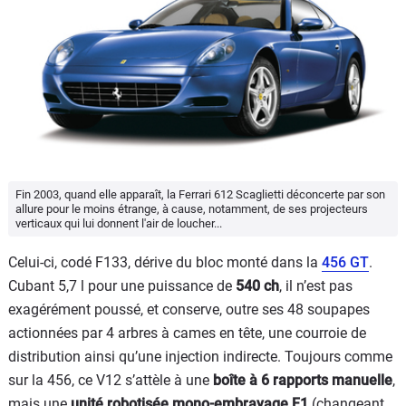
Fin 2003, quand elle apparaît, la Ferrari 612 Scaglietti déconcerte par son
allure pour le moins étrange, à cause, notamment, de ses projecteurs
verticaux qui lui donnent l'air de loucher...
Celui-ci, codé F133, dérive du bloc monté dans la
456 GT
.
Cubant 5,7 l pour une puissance de
540 ch
, il n’est pas
exagérément poussé, et conserve, outre ses 48 soupapes
actionnées par 4 arbres à cames en tête, une courroie de
distribution ainsi qu’une injection indirecte. Toujours comme
sur la 456, ce V12 s’attèle à une
boîte à 6 rapports manuelle
,
mais une
unité robotisée mono-embrayage F1
(changeant