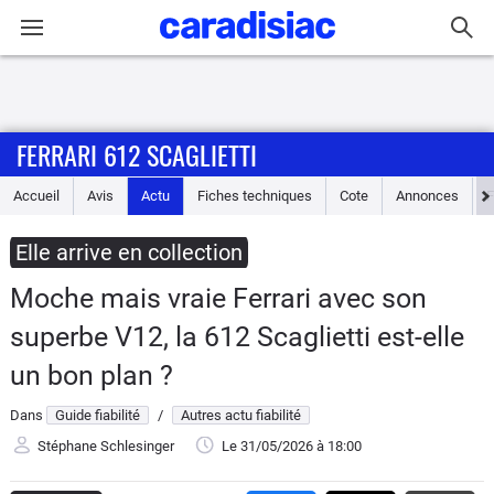
Connexion / Inscription
FERRARI 612 SCAGLIETTI
Accueil
Accueil
Avis
Actu
Fiches techniques
Cote
Annonces
Actu
Elle arrive en collection
Essais
Moche mais vraie Ferrari avec son
Guide
superbe V12, la 612 Scaglietti est-elle
d'achat
un bon plan ?
Electriques
Dans
Guide fiabilité
/
Autres actu fiabilité
Stéphane Schlesinger
Le 31/05/2026
à 18:00
Utilitaires