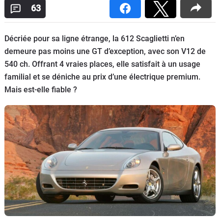
63
Flottes
Auto
Décriée pour sa ligne étrange, la 612 Scaglietti n’en
Services
demeure pas moins une GT d’exception, avec son V12 de
540 ch. Offrant 4 vraies places, elle satisfait à un usage
Forum
familial et se déniche au prix d’une électrique premium.
Mais est-elle fiable ?
Moto
Marques