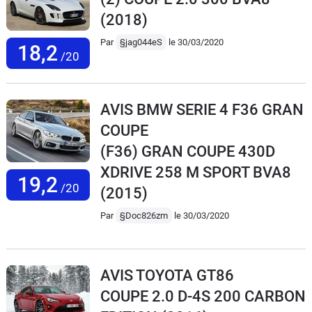
(2018)
Par
§jag044eS
le 30/03/2020
18,2
/20
AVIS BMW SERIE 4 F36 GRAN
COUPE
(F36) GRAN COUPE 430D
XDRIVE 258 M SPORT BVA8
19,2
/20
(2015)
Par
§Doc826zm
le 30/03/2020
AVIS TOYOTA GT86
COUPE 2.0 D-4S 200 CARBON