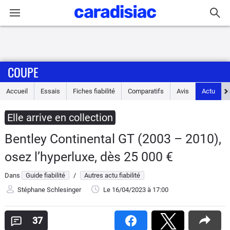
Connexion / Inscription
COUPE
Accueil
Accueil
Essais
Fiches fiabilité
Comparatifs
Avis
Actu
Actu
Elle arrive en collection
Essais
Bentley Continental GT (2003 – 2010),
Guide
osez l’hyperluxe, dès 25 000 €
d'achat
Dans
Guide fiabilité
/
Autres actu fiabilité
Electriques
Stéphane Schlesinger
Le 16/04/2023
à 17:00
Utilitaires
37