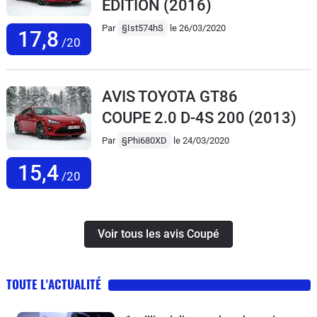
EDITION
(2016)
Par
§Ist574hS
le 26/03/2020
17,8
/20
AVIS TOYOTA GT86
COUPE 2.0 D-4S 200
(2013)
Par
§Phi680XD
le 24/03/2020
15,4
/20
Voir tous les avis Coupé
TOUTE L'ACTUALITÉ