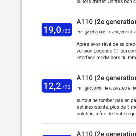
ou lors d'arrêt. Un très bon compromis c
d'une autre époque, c'est v
mauvaise qualité heureusem
A110 (2e generatio
en Bluetooth d'une applicati
19,0
Consommation très honnête, 
/20
Par
§dad724Tz
le
7/18/2023 à 
les limitations de vitesse (p
Après avoir rêvé de sa pred
version Legende GT qui com
interface média hors du temp
un gadget mais une nécessité pour un usag
Ph 2.. Question fiabilité, un
A110 (2e generatio
charge par la garantie avec une assistance REMARQUAB
12,2
/20
Par
§ric384XP
le
6/29/2023 à 1h
surtout ne tomber pas en pa
est inexistante. plus de 3 mois pour des aile
solution; a fuir de toute ur
que ce soit a part attendre
mésaventure.
A110 (2e generation