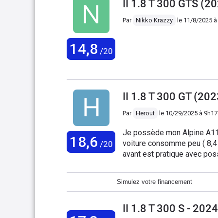
II 1.8 T 300 GTS (2
Par
Nikko Krazzy
le
11/8/2025 à
14,8
/20
II 1.8 T 300 GT (202
Par
Herout
le
10/29/2025 à 9h17
Je possède mon Alpine A110
18,6
voiture consomme peu ( 8,4 lit
/20
avant est pratique avec poss
est très bon. Côté fiabilité, rien à dire, c'est parfait. Coût de la première révision : 580
euros. ( très raisonnable pour une telle voitur
Simulez votre financement
une A110. Merci Alpine.
II 1.8 T 300 S - 202