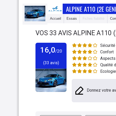
ALPINE A110 (2E GEN
Accueil
Essais
Fiches fiabilité
Com
VOS
33
AVIS
ALPINE A110 
Sécurité
16,0
/20
Confort
Aspects 
(33 avis)
Qualité d
Ecologie
Donnez votre av