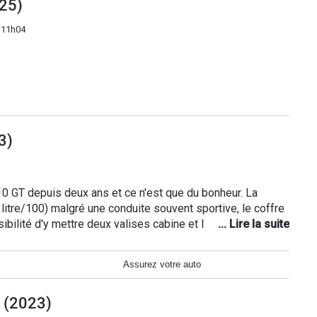
025)
 11h04
3)
 GT depuis deux ans et ce n'est que du bonheur. La
re/100) malgré une conduite souvent sportive, le coffre
ibilité d'y mettre deux valises cabine et le confort général
e de sport. Si c'était à refaire, je rachèterai
Assurez votre auto
4 (2023)