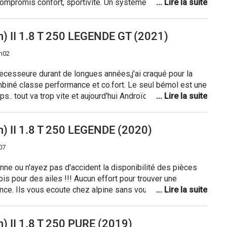
onfort, sportivité. Un système multi média,
raiment dommage, radio avec une reception de très
ent le système focal permet un bon rendu lors de l'écoute
n) II 1.8 T 250 LEGENDE GT (2021)
on musicale par l'intermédiaire d'un smartphone.
entre 6,5 et 7,5 litres en respectant approximativement
7h02
as toujours facile).
ecesseure durant de longues années,j'ai craqué pour la
biné classe performance et co.fort. Le seul bémol est une
s.. tout va trop vite et aujourd'hui Androïd Auto n'est pas
e quotidien. C'est chose rectifiée sur les
 seul souci en un peu plus de 2 ans, parfaitement pris en
n) II 1.8 T 250 LEGENDE (2020)
LE. Un bonheur total à chaque
fois que l'on se glisse derrière le volant !
07
nne ou n'ayez pas d'accident la disponibilité des pièces
s !!! Aucun effort pour trouver une
gence. Ils vous ecoute chez alpine sans vous proposer quoi
. Acheté une gt86 chez toyota vous n'aurez pas ce genre de
) II 1.8 T 250 PURE (2019)