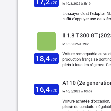
17,2
/20
le
10/3/2025 à 3h19
L’essayer c’est l’adopter. Nb pour rester en mode manuel de la boîte de vitesse, il
suffit d’appuyer une deuxièm
II 1.8 T 300 GT (202
le
5/6/2025 à 9h02
Voiture remarquable au vu du
18,4
production française dont n
/20
plein à tous les régimes. C
les aspects pratiques en par
A110 (2e generatio
16,4
/20
le
10/5/2023 à 10h59
Voiture achetée d'occasion
plaisir de conduite inégalab