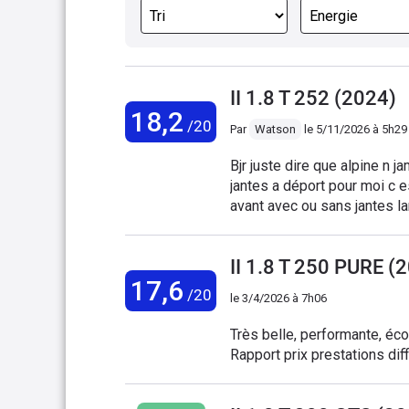
II 1.8 T 252 (2024)
18,2
/20
Par
Watson
le
5/11/2026 à 5h29
Bjr juste dire que alpine n 
jantes a déport pour moi c e
avant avec ou sans jantes lar
Cdlt .louis de castres 81
II 1.8 T 250 PURE (
17,6
/20
le
3/4/2026 à 7h06
Très belle, performante, éc
Rapport prix prestations diffi