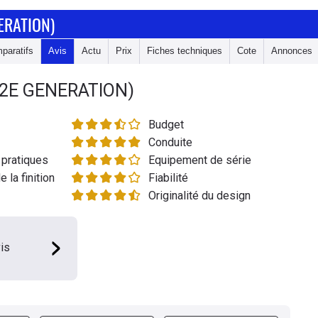
ERATION)
paratifs
Avis
Actu
Prix
Fiches techniques
Cote
Annonces
(2E GENERATION)
Budget
Conduite
pratiques
Equipement de série
e la finition
Fiabilité
Originalité du design
is