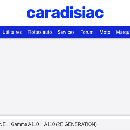
Utilitaires
Flottes auto
Services
Forum
Moto
Marqu
INE
Gamme
A110
A110 (2E GENERATION)