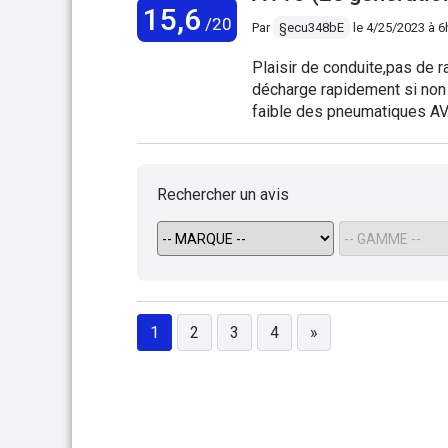
15,6
/20
Par
§ecu348bE
le
4/25/2023 à 6
Plaisir de conduite,pas de ra
décharge rapidement si non 
faible des pneumatiques AV. 
satisfaisant. Belles accélér
dimensions et les indices 
Rechercher un avis
1
2
3
4
»