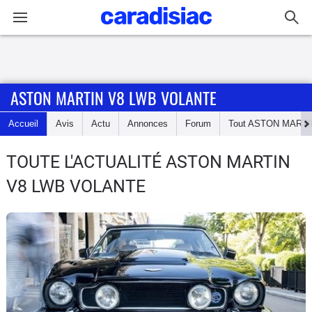
Connexion / Inscription
ASTON MARTIN V8 LWB VOLANTE
Accueil
Accueil
Avis
Actu
Annonces
Forum
Tout
ASTON MARTI
Actu
TOUTE L'ACTUALITÉ ASTON MARTIN
Essais
V8 LWB VOLANTE
Guide
d'achat
Electriques
Utilitaires