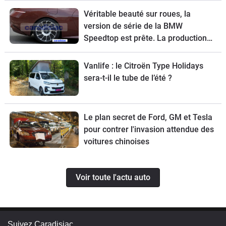
Véritable beauté sur roues, la
version de série de la BMW
Speedtop est prête. La production
de ce break de chasse sera limitée à
70 exemplaires.
Vanlife : le Citroën Type Holidays
sera-t-il le tube de l’été ?
Le plan secret de Ford, GM et Tesla
pour contrer l'invasion attendue des
voitures chinoises
Voir toute l'actu auto
Suivez Caradisiac