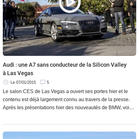
Flottes
Auto
Services
Forum
Moto
Audi : une A7 sans conducteur de la Silicon Valley
à Las Vegas
Marques
Le 07/01/2015
5
Le salon CES de Las Vegas a ouvert ses portes hier et le
contenu est déjà largement connu au travers de la presse.
Après les présentations hier des nouveautés de BMW, voici
maintenant ce qu'a apporté Audi à Las Vegas pour le salon
de l'électronique.