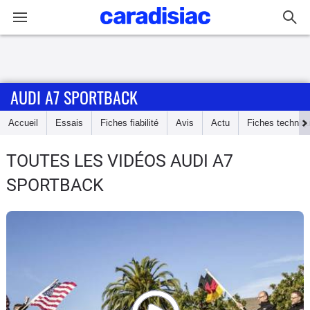
Connexion / Inscription
AUDI A7 SPORTBACK
Accueil
Accueil
Essais
Fiches fiabilité
Avis
Actu
Fiches techniq
Actu
TOUTES LES VIDÉOS AUDI A7
Essais
SPORTBACK
Guide
d'achat
Electriques
Utilitaires