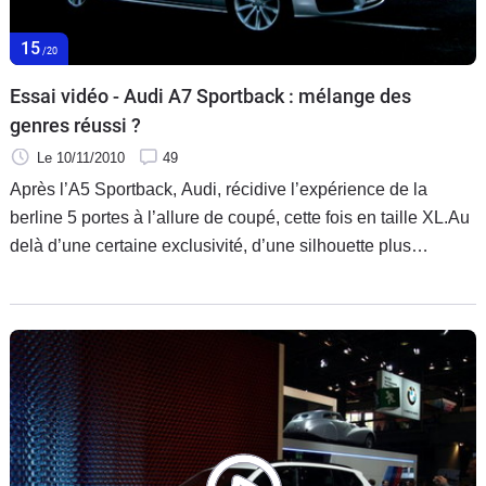
15
/20
Essai vidéo - Audi A7 Sportback : mélange des
genres réussi ?
Le 10/11/2010
49
Après l’A5 Sportback, Audi, récidive l’expérience de la
berline 5 portes à l’allure de coupé, cette fois en taille XL.Au
delà d’une certaine exclusivité, d’une silhouette plus
élancée, d’un hayon plus pratique et quelques éléments
empruntés à l’A8 qu’apporte vraiment l’A7 Sportback par
rapport à une A6 berline 4 portes ? Et peut-elle prétendre
rivaliser avec une Mercedes CLS ? Ce sont quelques-unes
des questions auquelles nous tenterons de répondre après
notre essai de trois jours au volant des versions V6 3.0 TDI
245 ch et V6 3.0 TFSI 300 ch.