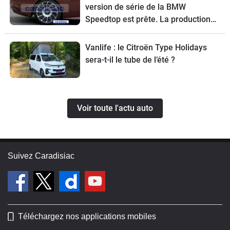
version de série de la BMW
Speedtop est prête. La production
de ce break de chasse sera limitée à
70 exemplaires.
Vanlife : le Citroën Type Holidays
sera-t-il le tube de l’été ?
Voir toute l'actu auto
Suivez Caradisiac
Téléchargez nos applications mobiles