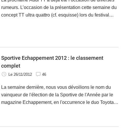
rumeurs. L’occasion de la présentation cette semaine du
concept TT ultra quattro (cf. esquisse) lors du festival
Wörthersee nous en vaut de nouvelles plus
particulièrement tournées vers la plus affûtée des TT, la
RS.
Sportive Echappement 2012 : le classement
complet
Le 26/11/2012
46
La semaine dernière, nous vous dévoilions le nom du
vainqueur de l'élection de la Sportive de l'Année par le
magazine Echappement, en l'occurrence le duo Toyota
GT86/Subaru BRZ. Maintenant que le magazine est paru
et pour ceux qui n'auraient pas encore eu le temps de
l'acheter, voici le classement complet.