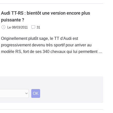
Audi TT-RS : bientôt une version encore plus
puissante ?
Le 08/03/2011
31
Originellement plutôt sage, le TT d'Audi est
progressivement devenu très sportif pour arriver au
modèle RS, fort de ses 340 chevaux qui lui permettent de
faire face à la BMW Serie 1 M ou au Porsche Cayman /
Boxster. Est-ce le maximum est atteint par la marque aux
anneaux ? Peut-être pas, en fait.
OK