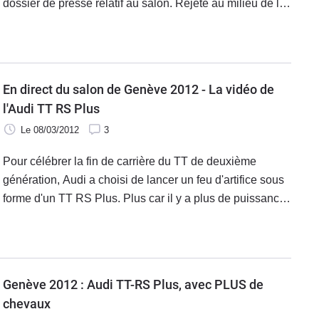
dossier de presse relatif au salon. Rejeté au milieu de la
foule et des autos de la gamme, il était seul avec ses 20
ch supplémentaires laissant la vedette à la nouvelle A3
et au nouveau RS4.
En direct du salon de Genève 2012 - La vidéo de
l'Audi TT RS Plus
Le 08/03/2012
3
Pour célébrer la fin de carrière du TT de deuxième
génération, Audi a choisi de lancer un feu d'artifice sous
forme d'un TT RS Plus. Plus car il y a plus de puissance,
plus d'équipements et forcément, parce qu'il sera aussi
plus cher. De
Genève 2012 : Audi TT-RS Plus, avec PLUS de
chevaux