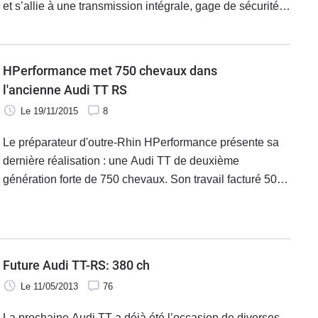
et s’allie à une transmission intégrale, gage de sécurité.
En résulte un missile routier qui a le mérite d’être devenu
relativement abordable. À consommer maintenant !
HPerformance met 750 chevaux dans
l'ancienne Audi TT RS
Le 19/11/2015
8
Le préparateur d'outre-Rhin HPerformance présente sa
dernière réalisation : une Audi TT de deuxième
génération forte de 750 chevaux. Son travail facturé 50
000 € repose sur la version sportive RS.
Future Audi TT-RS: 380 ch
Le 11/05/2013
76
La prochaine Audi TT a déjà été l’occasion de diverses