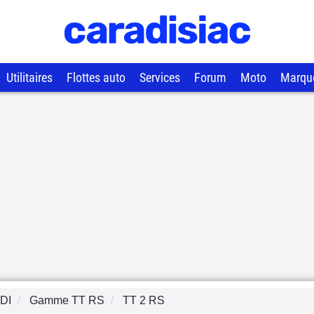
Utilitaires
Flottes auto
Services
Forum
Moto
Marqu
DI
Gamme
TT RS
TT 2 RS