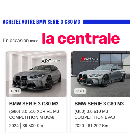
ACHETEZ VOTRE BMW SERIE 3 G80 M3
En occasion
avec
PRO
PRO
BMW SERIE 3 G80 M3
BMW SERIE 3 G80 M3
(G80) 3.0 510 XDRIVE M3
(G80) 3.0 510 M3
COMPETITION M BVA8
COMPETITION BVA8
2024
39 500 Km
Automatique
Essence
2020
61 202 Km
Automatiq