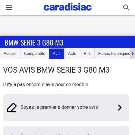
Connexion / Inscription
BMW SERIE 3 G80 M3
Accueil
Accueil
Comparatifs
Avis
Actu
Prix
Fiches techniques
Actu
VOS AVIS
BMW
SERIE 3 G80 M3
Essais
Il n'y a pas encore d'avis pour ce modèle.
Guide
d'achat
Soyez le premier à donner votre avis
Electriques
Utilitaires