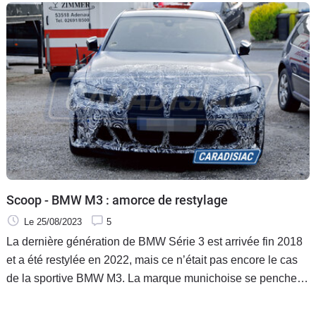
la BMW M2, la M3 CS, la Honda Civic Type et l'Audi R8 GT
?
Scoop - BMW M3 : amorce de restylage
Le 25/08/2023
5
La dernière génération de BMW Série 3 est arrivée fin 2018
et a été restylée en 2022, mais ce n’était pas encore le cas
de la sportive BMW M3. La marque munichoise se penche
désormais sur la M3 et le restylage de celle-ci devrait être
présenté en 2024.