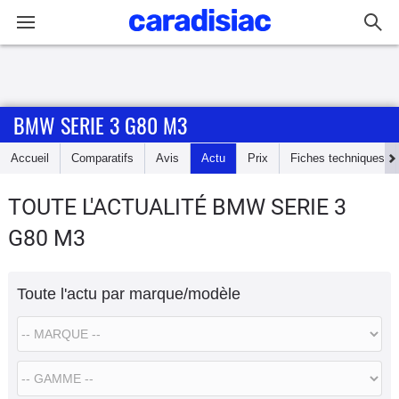
Connexion / Inscription
BMW SERIE 3 G80 M3
Accueil
Accueil
Comparatifs
Avis
Actu
Prix
Fiches techniques
Actu
TOUTE L'ACTUALITÉ BMW SERIE 3
Essais
G80 M3
Guide
d'achat
Toute l'actu par marque/modèle
Electriques
Utilitaires