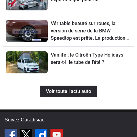
Véritable beauté sur roues, la
version de série de la BMW
Speedtop est prête. La production
de ce break de chasse sera limitée à
70 exemplaires.
Vanlife : le Citroën Type Holidays
sera-t-il le tube de l’été ?
Voir toute l'actu auto
Suivez Caradisiac