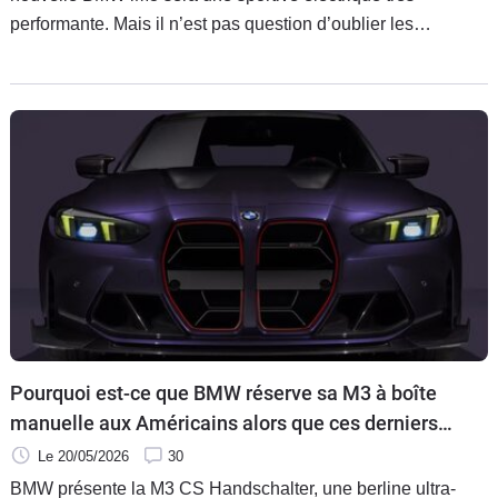
performante. Mais il n’est pas question d’oublier les
sportives thermiques pour autant. La preuve en image avec
la nouvelle génération de BMW M3 qui disposera toujours
d’un bloc six cylindres en ligne.
Pourquoi est-ce que BMW réserve sa M3 à boîte
manuelle aux Américains alors que ces derniers
adorent les automatiques ?
Le 20/05/2026
30
BMW présente la M3 CS Handschalter, une berline ultra-