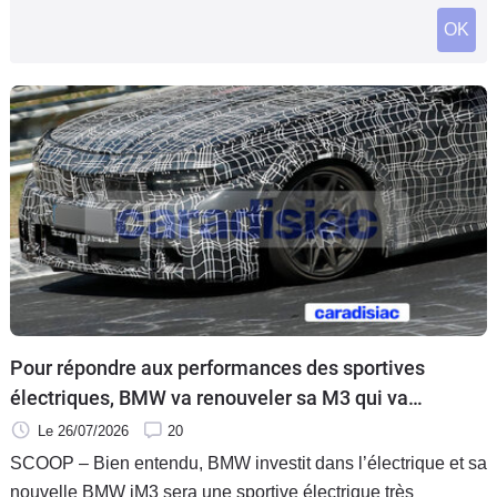
Flottes
OK
Auto
Services
Forum
Moto
Marques
Pour répondre aux performances des sportives
électriques, BMW va renouveler sa M3 qui va
conserver son bloc six cylindres en ligne biturbo.
Le 26/07/2026
20
SCOOP – Bien entendu, BMW investit dans l’électrique et sa
nouvelle BMW iM3 sera une sportive électrique très