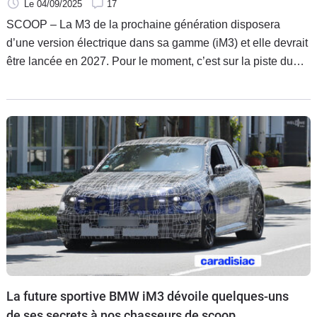
Le 04/09/2025
17
SCOOP – La M3 de la prochaine génération disposera
d’une version électrique dans sa gamme (iM3) et elle devrait
être lancée en 2027. Pour le moment, c’est sur la piste du
Nürburgring en Allemagne que cette iM3 à plateforme
« Neue Klasse » effectue des essais à haute vitesse.
La future sportive BMW iM3 dévoile quelques-uns
de ses secrets à nos chasseurs de scoop.