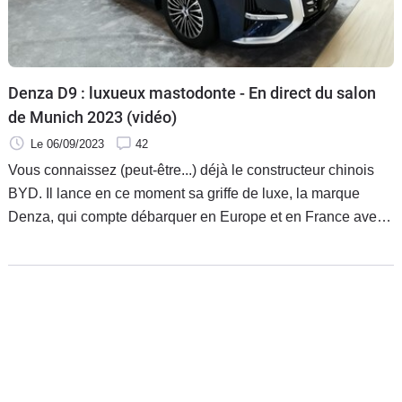
Flottes
Auto
Services
Denza D9 : luxueux mastodonte - En direct du salon
de Munich 2023 (vidéo)
Forum
Le 06/09/2023
42
Vous connaissez (peut-être...) déjà le constructeur chinois
Moto
BYD. Il lance en ce moment sa griffe de luxe, la marque
Denza, qui compte débarquer en Europe et en France avec
Marques
des modèles hyper haut de gamme, dont ce D9, un
mastodonte de 5,25 m de long, pas vraiment adapté à notre
marché. Nous sommes allés à sa rencontre sur le stand de
la marque au salon de Munich.