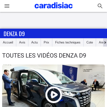
Connexion / Inscription
DENZA D9
Accueil
Accueil
Avis
Actu
Prix
Fiches techniques
Cote
Anno
Actu
TOUTES LES VIDÉOS DENZA D9
Essais
Guide
d'achat
Electriques
Utilitaires