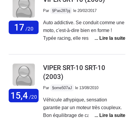
Par
§Pas287pj
le 20/02/2017
Auto addictive. Se conduit comme une
17
/20
moto, c'est-à-dire bien en forme !
Typée racing, elle reste néanmoins
confortable sur de longs trajets et le
châssis est redoutable lorsque les
pneus sont chauds. 130 km/h c'est
VIPER SRT-10 SRT-10
1400t/mn en 6eme mais on peut aussi
(2003)
être en seconde à cette vitesse. Très
fiable, l'entretien est raisonnable au
Par
§ome507aJ
le 13/08/2010
vue des performances. Placement
15,4
/20
Véhicule athypique, sensation
plaisir, vous avez aussi l'assurance de
garantie par un moteur très coupleux.
l'exclusivité. Aucune jalousie dans les
Bon équilibrage de caisse, tenu de
regards, il est très rare, non pas de
route impeccable, freinage top. Juste
faire le plein, mais de le faire sans
les suspension qui ne sont pas au
discussion sympa avec les gens