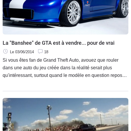
La "Banshee" de GTA est à vendre... pour de vrai
Le 03/06/2014
18
Si vous êtes fan de Grand Theft Auto, avouez que rouler
dans une auto du jeu créée dans la réalité serait plus
qu'intéressant, surtout quand le modèle en question repose
sur une base de Dodge Viper SRT10. La fameuse
« Banshee » de GTA existe donc bien, et est même à vendre
aux enchères.