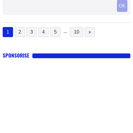
OK
...
1
2
3
4
5
10
»
(current)
SPONSORISE