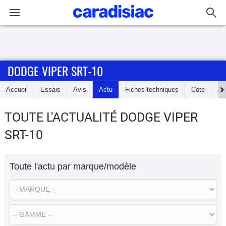
Connexion / Inscription
DODGE VIPER SRT-10
Accueil
Accueil
Essais
Avis
Actu
Fiches techniques
Cote
An
Actu
TOUTE L'ACTUALITÉ DODGE VIPER
Essais
SRT-10
Guide
d'achat
Toute l'actu par marque/modèle
Electriques
Utilitaires