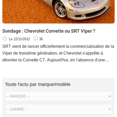
Sondage : Chevrolet Corvette ou SRT Viper ?
Le 22/11/2012
36
SRT vient de lancer officiellement la commercialisation de la
Viper de troisième génération, et Chevrolet s'apprête à
dévoiler la Corvette C7. Aujourd'hui, en l'absence d'une
concurrente directe de chez Ford, ce sont les deux super
sportives disponibles chez les constructeurs américains. De
votre côté, quel est votre coupé sportif américain favori ?
Toute l'actu par marque/modèle
Celle au nœud papillon, ou sa rivale reptilienne ?