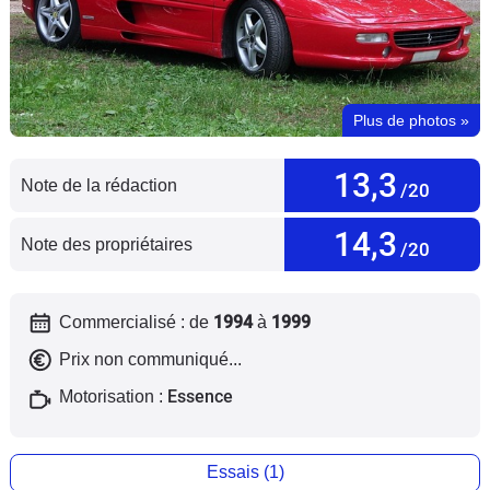
Flottes
Auto
Services
Plus de photos
»
Forum
13,3
Note de la rédaction
/20
Moto
14,3
Note des propriétaires
/20
Marques
1994
1999
Commercialisé : de
à
Prix non communiqué...
Essence
Motorisation :
Essais (1)