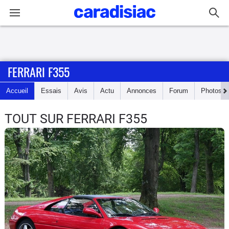
Connexion / Inscription
FERRARI F355
Accueil
Accueil
Essais
Avis
Actu
Annonces
Forum
Photos
Actu
TOUT SUR FERRARI F355
Essais
Guide
d'achat
Electriques
Utilitaires