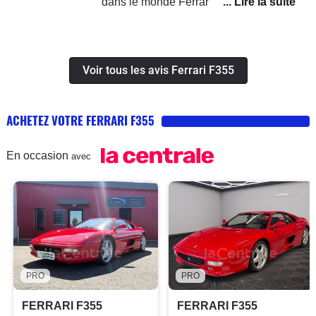
dans le monde Ferrari grâce à une
souvent fréquents.Acheter une F355
F355 Berlinetta. Ma recherche a été
c'est top, avoir les moyens de
longue. Je voulais impérativement une
l'entretenir c'est mieux. La F355
Berlinetta car c'est pour moi la plus
rencontre en terme d'entretien le
Voir tous les avis Ferrari F355
belle, la plus pure, en version Motronic
même problème que la Testarossa.
2.7 car la plus performante, en version
Bon achat aux futurs acquéreurs et
sans airbag afin d'avoir le joli volant 3
ACHETEZ VOTRE FERRARI F355
prenez plaisir au volant d'une
branches, celui avec airbag étant
légende.Bien à vous,
hideux, et bénéficier en plus d'une
En occasion
avec
boîte à gants. Je la voulais rouge
(Rosso corsa), avec une traçabilité
parfaite, l'intégralité des documents et
outillage d'origine et les factures. Bien
évidemment elle devait être en parfait
état, non accidentée. J'ai mis 2 ans
PRO
PRO
pour trouver l'objet rare.
FERRARI F355
FERRARI F355