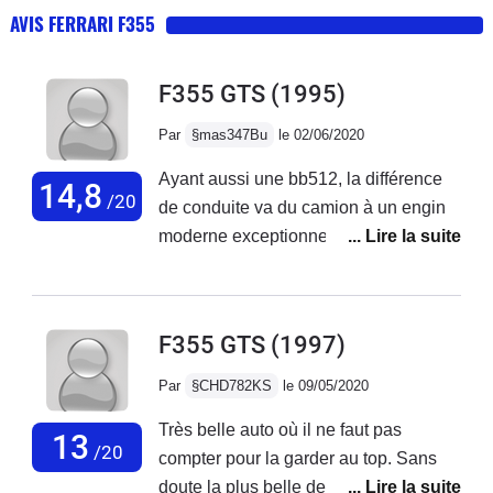
AVIS FERRARI F355
F355 GTS
(1995)
Par
§mas347Bu
le 02/06/2020
Ayant aussi une bb512, la différence
14,8
/20
de conduite va du camion à un engin
moderne exceptionneléquipé d'un pot
inox à sonorité envoûtante, sa
conduite sportive est incroyablement
facile car elle a tout de parfait :
F355 GTS
(1997)
accélération, freinage d'urgence et
tenue de routeElle ne m'a en
Par
§CHD782KS
le 09/05/2020
60000kms de routes choisies pour leur
Très belle auto où il ne faut pas
sinuosité (Alpes françaises , italiennes
13
/20
compter pour la garder au top. Sans
ou suisses - Massif Central -
doute la plus belle des Ferrari et la