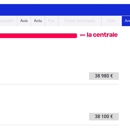
paratifs
Avis
Actu
Prix
Fiches techniques
Cote
An
avec
38 980 €
38 100 €