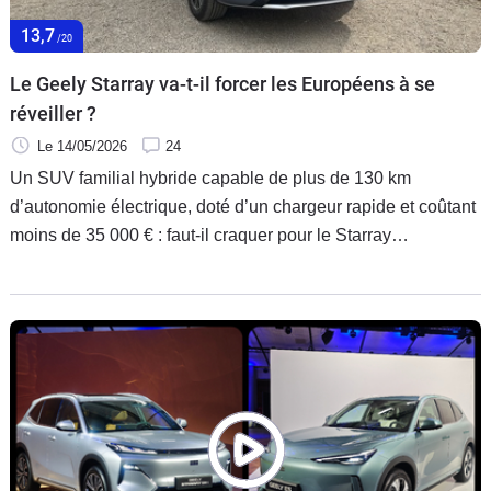
Flottes
13,7
/20
Auto
Le Geely Starray va-t-il forcer les Européens à se
Services
réveiller ?
Le 14/05/2026
24
Forum
Un SUV familial hybride capable de plus de 130 km
d’autonomie électrique, doté d’un chargeur rapide et coûtant
Moto
moins de 35 000 € : faut-il craquer pour le Starray
d’urgence ? Gardons la tête froide et testons ce Geely dans
Marques
sa version haut de gamme Max + pour en avoir le cœur
net…