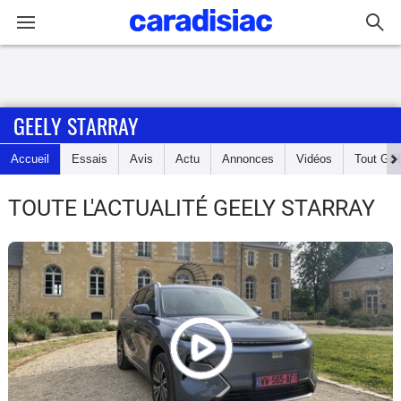
Connexion / Inscription
GEELY STARRAY
Accueil
Accueil
Essais
Avis
Actu
Annonces
Vidéos
Tout
GE
Actu
TOUTE L'ACTUALITÉ GEELY STARRAY
Essais
Guide
d'achat
Electriques
Utilitaires