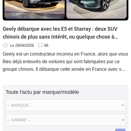
Geely débarque avec les E5 et Starray : deux SUV
chinois de plus sans intérêt, ou quelque chose à
faire valoir ?
Le 29/04/2026
98
Geely est un constructeur inconnu en France, alors que vous
êtes déjà entourés de voitures qui sont fabriquées par ce
groupe chinois. Il débarque cette année en France avec sa
marque éponyme, en commençant par deux SUV compacts.
Un électrique, le E5, et un hybride rechargeable, le Starray.
Toute l'actu par marque/modèle
À partir de 34 990 €, sont-ce de bonnes affaires ?