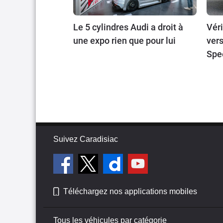
Le 5 cylindres Audi a droit à
Véri
une expo rien que pour lui
vers
Spee
prod
chas
exe
Suivez Caradisiac
Téléchargez nos applications mobiles
Tous les véhicules par catégorie