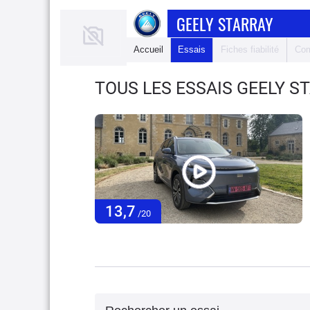
GEELY STARRAY
Accueil
Essais
Fiches fiabilité
Com
TOUS LES ESSAIS GEELY S
13,7
/20