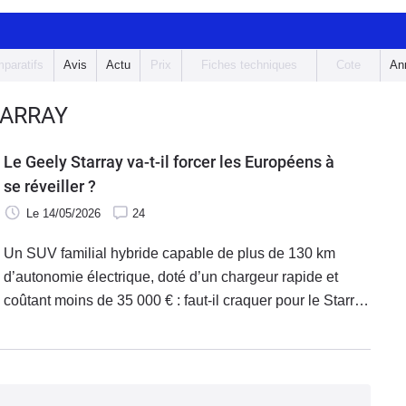
paratifs
Avis
Actu
Prix
Fiches techniques
Cote
An
TARRAY
Le Geely Starray va-t-il forcer les Européens à
se réveiller ?
Le 14/05/2026
24
Un SUV familial hybride capable de plus de 130 km
d’autonomie électrique, doté d’un chargeur rapide et
coûtant moins de 35 000 € : faut-il craquer pour le Starray
d’urgence ? Gardons la tête froide et testons ce Geely
dans sa version haut de gamme Max + pour en avoir le
cœur net…