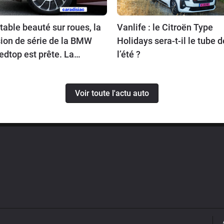
table beauté sur roues, la
Vanlife : le Citroën Type
ion de série de la BMW
Holidays sera-t-il le tube d
dtop est prête. La
l’été ?
uction de ce break de
se sera limitée à 70
Voir toute l'actu auto
mplaires.