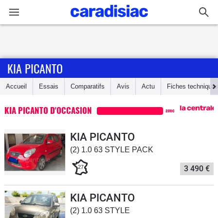
Connexion / Inscription
KIA PICANTO
Accueil
Accueil
Essais
Comparatifs
Avis
Actu
Fiches technique
Actu
KIA PICANTO D'OCCASION
avec
Essais
KIA PICANTO
Guide
(2) 1.0 63 STYLE PACK
d'achat
27
3 490 €
Electriques
KIA PICANTO
Utilitaires
(2) 1.0 63 STYLE