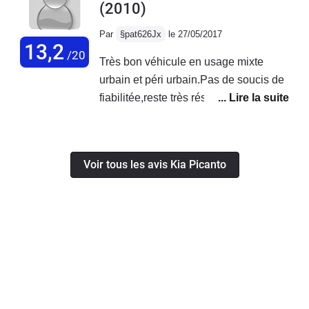
(2010)
seulement , aprés recherches sur
internet : modèle proposé par une
Par
§pat626Jx
le 27/05/2017
chaine de centres auto inmontable (
13,2
/20
Très bon véhicule en usage mixte
hauteur incomptatible)
urbain et péri urbain.Pas de soucis de
fiabilitée,reste très résonnable en coût
d'utilisation.Associé à un contrat
d'entretien cette voiture frôle le sans
soucis de vie cotidienne.Les peintures
Voir tous les avis Kia Picanto
plutôt fragiles,les tissus des sièges
sont très pratiques à nettoyer,la
qualitée des plastiques de la planche
de bore reste bruyant au touché mais
solide.