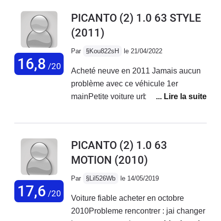
PICANTO (2) 1.0 63 STYLE
(2011)
Par
§Kou822sH
le 21/04/2022
16,8
/20
Acheté neuve en 2011 Jamais aucun
problème avec ce véhicule 1er
mainPetite voiture urbaine nerveuse
en ville. Elle a de plus un
stationnement pratique.Habitacle
moyen du fait de son gabarit et
PICANTO (2) 1.0 63
suspension assez ferme. Chgt
MOTION
(2010)
courroie distribution En 2021 par moi
même avec également l'entretien
Par
§Lil526Wb
le 14/05/2019
courant.Voiture appreciable en ville et
17,6
/20
Voiture fiable acheter en octobre
région parisienne.Petit coffre passable
2010Probleme rencontrer : jai changer
pour un long voyage.