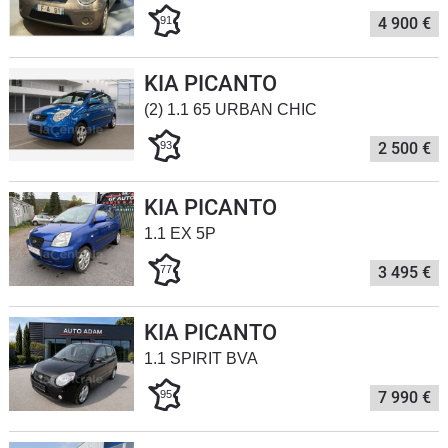
91
4 900 €
Flottes
Auto
KIA PICANTO
Services
(2) 1.1 65 URBAN CHIC
93
2 500 €
Forum
Moto
KIA PICANTO
1.1 EX 5P
Marques
77
3 495 €
KIA PICANTO
1.1 SPIRIT BVA
95
7 990 €