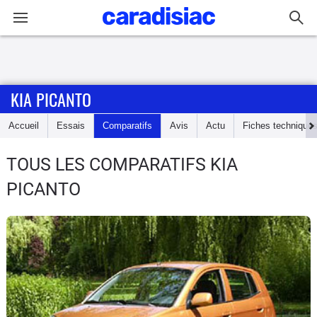
Connexion / Inscription
KIA PICANTO
Accueil
Accueil
Essais
Comparatifs
Avis
Actu
Fiches technique
Actu
TOUS LES COMPARATIFS KIA
Essais
PICANTO
Guide
d'achat
Electriques
Utilitaires