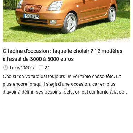
Flottes
Auto
Services
Forum
Citadine d'occasion : laquelle choisir ? 12 modèles
à l'essai de 3000 à 6000 euros
Moto
Le 05/10/2007
27
Marques
Choisir sa voiture est toujours un véritable casse-tête. Et
plus encore lorsqu'il s'agit d'une occasion, car en plus
d'avoir à définir ses besoins réels, on est confronté à la peur
de tomber sur un "loup", qui ne serait pas couvert par la
garantie constructeur, souvent expirée. Alors pour vous
aider, Caradisiac a trié pour vous les meilleures occases
(fiabilité, rapport prix/équipement), pour trois budgets.