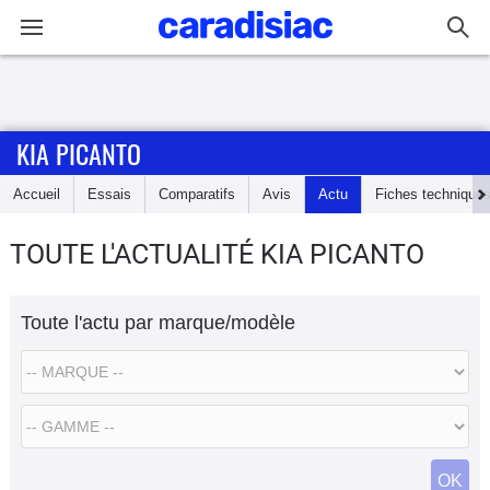
Connexion / Inscription
KIA PICANTO
Accueil
Accueil
Essais
Comparatifs
Avis
Actu
Fiches technique
Actu
TOUTE L'ACTUALITÉ KIA PICANTO
Essais
Toute l'actu par marque/modèle
Guide
d'achat
Electriques
Utilitaires
OK