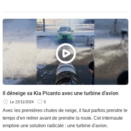
temps. Cette catégorie se segmente en deux : d'un côté les
minicitadines (type Renault Twingo ou Kia Picanto),
vraiment courtes, de l'autre les polyvalentes (type Renault
Clio ou Volkswagen Polo), un peu plus grandes. Voici les
meilleures sur le marché de l'occasion.
Il déneige sa Kia Picanto avec une turbine d'avion
Le 22/11/2024
5
Avec les premières chutes de neige, il faut parfois prendre le
temps d'en retirer avant de prendre la route. Cet internaute
emploie une solution radicale : une turbine d'avion.