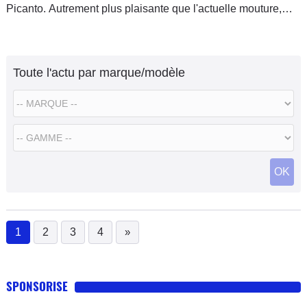
Picanto. Autrement plus plaisante que l'actuelle mouture,
cette petite citadine reprend le joli faciès du Venga.
Toute l'actu par marque/modèle
OK
1
2
3
4
»
(current)
SPONSORISE