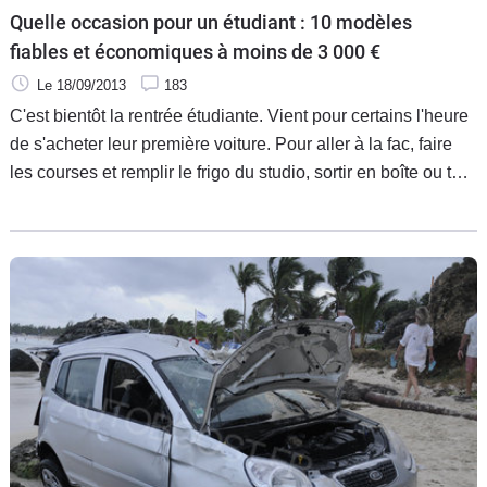
Quelle occasion pour un étudiant : 10 modèles
fiables et économiques à moins de 3 000 €
Le 18/09/2013
183
C'est bientôt la rentrée étudiante. Vient pour certains l'heure
de s'acheter leur première voiture. Pour aller à la fac, faire
les courses et remplir le frigo du studio, sortir en boîte ou tout
simplement pour prendre sa liberté. Un vrai casse-tête car
cette auto devra être économique, fiable, pas chère à l'achat
et si possible encore un peu à la mode, pour ne pas paraître
le dernier des ringards… Caradisiac vous a sélectionné
quelques perles rares. Ah, au fait, elles sont aussi de bons
choix pour les "non étudiants", évidemment…