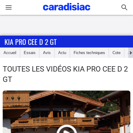
Connexion / Inscription
KIA PRO CEE D 2 GT
Accueil
Accueil
Essais
Avis
Actu
Fiches techniques
Cote
An
Actu
TOUTES LES VIDÉOS KIA PRO CEE D 2
Essais
GT
Guide
d'achat
Electriques
Utilitaires