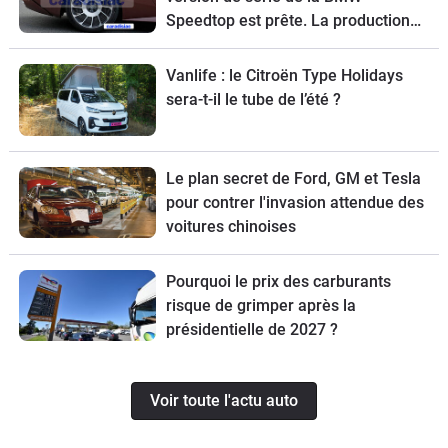
Speedtop est prête. La production
de ce break de chasse sera limitée à
70 exemplaires.
Vanlife : le Citroën Type Holidays
sera-t-il le tube de l’été ?
Le plan secret de Ford, GM et Tesla
pour contrer l'invasion attendue des
voitures chinoises
Pourquoi le prix des carburants
risque de grimper après la
présidentielle de 2027 ?
Voir toute l'actu auto