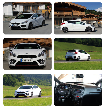
Flottes
Auto
Services
Forum
Moto
Marques