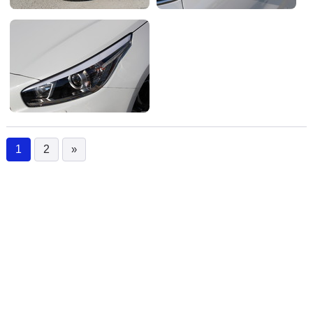
1
2
»
(current)