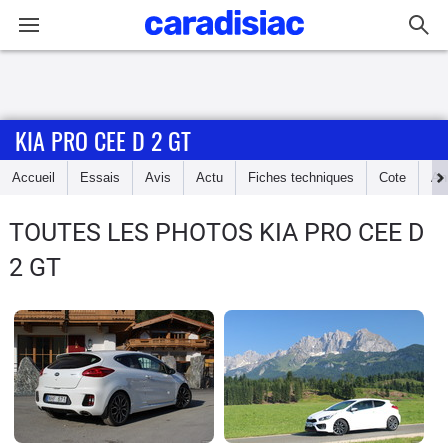
Connexion / Inscription
KIA PRO CEE D 2 GT
Accueil
Accueil
Essais
Avis
Actu
Fiches techniques
Cote
An
Actu
TOUTES LES PHOTOS KIA PRO CEE D
Essais
2 GT
Guide
d'achat
Electriques
Utilitaires