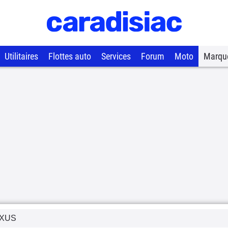
Utilitaires
Flottes auto
Services
Forum
Moto
Marqu
XUS