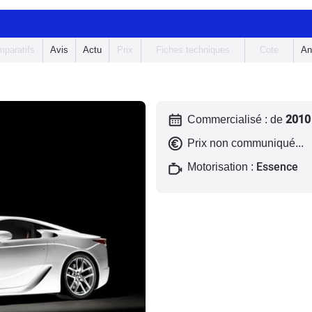
paratifs
Avis
Actu
Prix
Fiches techniques
Cote
An
2010
Commercialisé : de
Prix non communiqué...
Essence
Motorisation :