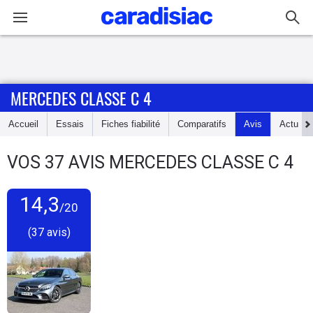
Connexion / Inscription
MERCEDES CLASSE C 4
Accueil
Accueil
Essais
Fiches fiabilité
Comparatifs
Avis
Actu
Actu
VOS
37
AVIS
MERCEDES CLASSE C 4
Essais
14,3
Guide
/20
d'achat
(37 avis)
Electriques
Utilitaires