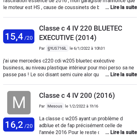
fascination essence de 2016 , mon garagiste m’annonce que
de poule. La lame du pack AMG, bien que très belle accentue
le moteur est HS , cause de coussinets de bielles
cette attention au dos d'âne, très avancé j'ai toujours peur de
défectueux cela engendrerait le reste ……. Mercedes doivent
l'endommager. La boîte automatique est très bien mais je
t’il prendre cela en garantie ?? La voiture a que 78000klm !!😡
préfère le double rob du groupe Volkswagen. Mais reste
Classe c 4 IV 220 BLUETEC
😡😡😡😡😡😡😡😡😡😡😡😡😡😡😡😡😡😡😡😡😡😡😡😡😡
appréciable. Bref, j'ai cette voiture depuis seulement 6 et je
15,4
😡😡😡😡😡😡😡😡
suis au ange avec.
EXECUTIVE (2014)
/20
Par
§YUS716lL
le
6/1/2022 à 10h31
j'ai une mercedes c220 cdi w205 bluetec exécutive
business, au niveau plastique intérieur pour moi perso sa ne
passe pas ! Le soi disant semi cuire alor que ces du Skaï sa
s'écaille très vite . niveau confort ces limites. au niveau
moteur je la trouve impeccable Le moin brouillon de sa
Classe c 4 IV 200 (2016)
catégorie j'adore sa. Le design et parfait , la ligne j'adore,
l'accélération et parfaite pour un 170cv . et la conssomation
Par
Mesous
le
1/2/2022 à 1h16
et superbe. bon aprais je préfère comme même la classe c
de la mercedes que à la bmw de la série 3
La classe c w205 ayant un problème d
16,2
adblue et de fap précisément celle de
/20
l'année 2016 Pour le reste confort sécurité
tenue de route magifique Mais la voiture