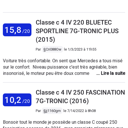
fermé ( il suffit juste de huiler les joints AR
du toit ouvrant) ou rouler avec toit
entrebâillé. pareil sur la classe À de ma
Classe c 4 IV 220 BLUETEC
femme . Occasion achetée 27500€ ça vaut
15,8
vraiment le coup!
SPORTLINE 7G-TRONIC PLUS
/20
(2015)
Par
§Cri088Ow
le
1/3/2023 à 11h55
Voiture très confortable. On sent que Mercedes a tous misé
sur le confort. Niveau puissance c'est très agréable, bien
insonorisé, le moteur peu être doux comme peu envoyé si
besoin. La propulsion peu être un peu traître lorsqu'on n'y es
pas habitué (defois on se rend as compte de la vitesse si on
Classe c 4 IV 250 FASCINATION
es pas attentif aux conteurs) Bien optionné, la finition sport
10,2
line avec pack AMG lui donne une ligne magnifique est ultra
7G-TRONIC (2016)
/20
sportive. Le toit ouvrant est très apprécié, en été la clim en
deviendrait presque obsolète. C'est une voiture faite pour la
Par
§jj1160gm
le
7/14/2022 à 8h08
ville ou autoroute mais pas pour les routes sinueuses ou en
Bonsoir tout le monde je possède un classe C coupé 250
mauvaise état. Très basse, attention au dos d'âne et autre nid