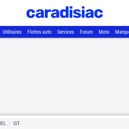
Utilitaires
Flottes auto
Services
Forum
Moto
Marqu
EL
GT