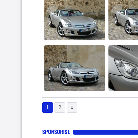
1
2
»
(current)
SPONSORISE