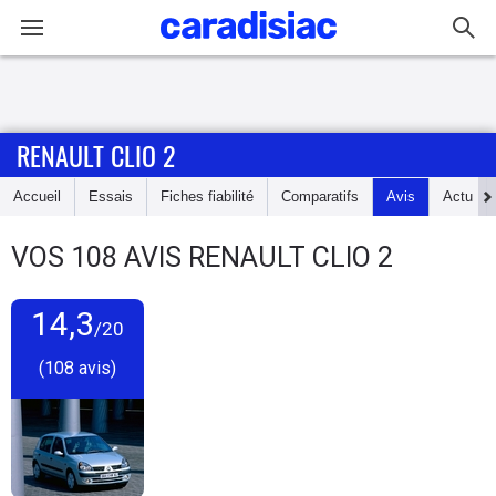
Connexion / Inscription
RENAULT CLIO 2
Accueil
Accueil
Essais
Fiches fiabilité
Comparatifs
Avis
Actu
Actu
VOS
108
AVIS
RENAULT CLIO 2
Essais
14,3
Guide
/20
d'achat
(108 avis)
Electriques
Utilitaires