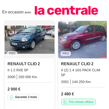
En occasion
avec
PRO
PRO
RENAULT CLIO 2
RENAULT CLIO 2
II 1.2 RXE 5P
II (2) 1.4 16S PACK CLIM
5P
2000
200 000 Km
Manuelle
Essence
2001
144 250 Km
Manuelle
2 000 €
2 490 €
Garantie 3 mois
Très bonne affaire