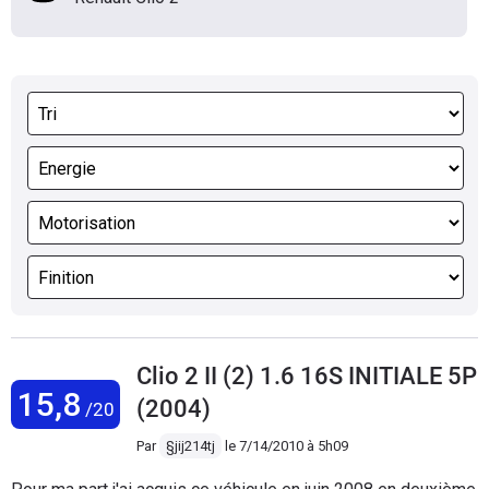
Clio 2 II (2) 1.6 16S INITIALE 5P
15,8
(2004)
/20
Par
§jij214tj
le
7/14/2010 à 5h09