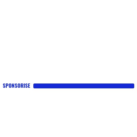
sont que des gadgets
SPONSORISE