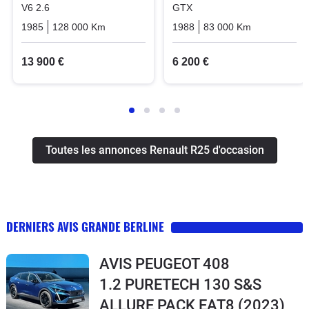
V6 2.6
GTX
1985
128 000 Km
Manuelle
Essence
1988
83 000 Km
Manuelle
13 900 €
6 200 €
Toutes les annonces Renault R25 d'occasion
DERNIERS AVIS GRANDE BERLINE
AVIS PEUGEOT 408
1.2 PURETECH 130 S&S
ALLURE PACK EAT8
(2023)