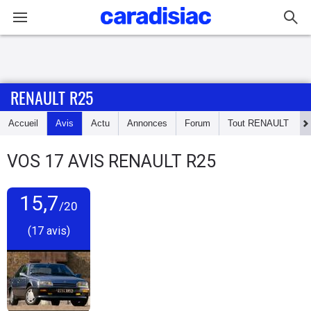
Connexion / Inscription
RENAULT R25
Accueil
Accueil
Avis
Actu
Annonces
Forum
Tout
RENAULT
Actu
VOS
17
AVIS
RENAULT R25
Essais
15,7
Guide
/20
d'achat
(17 avis)
Electriques
Utilitaires