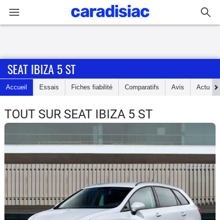
Connexion / Inscription
SEAT IBIZA 5 ST
Accueil
Accueil
Essais
Fiches fiabilité
Comparatifs
Avis
Actu
Actu
TOUT SUR SEAT IBIZA 5 ST
Essais
Guide
d'achat
Electriques
Utilitaires