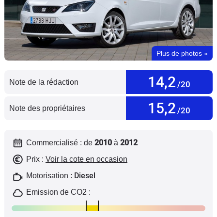
Flottes
Auto
Services
Plus de photos
»
Forum
14,2
Note de la rédaction
/20
Moto
15,2
Note des propriétaires
/20
Marques
2010
2012
Commercialisé : de
à
Prix :
Voir la cote en occasion
Diesel
Motorisation :
Emission de CO2 :