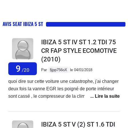
(ou 4e, selon qu'on considère certains restylages comme
des générations ou pas), est une cousine de la Volkswagen
Polo, avec laquelle elle partage de nombreux éléments.
AVIS SEAT IBIZA 5 ST
IBIZA 5 ST IV ST 1.2 TDI 75
CR FAP STYLE ECOMOTIVE
(2010)
9
/20
Par
§jpp756oX
le 04/01/2018
quoi dire sur cette voiture une catastrophe, j'ai changer
deux fois la vanne EGR les poigné de porte intérieur
sont cassé , le compresseur de la clim et mort le bloc
de ventilation et mort aussi , le SAV d'une
incompétence incroyable aucun garage agrée a moins
de 70 km . un honte du coup je boycotte toute la
IBIZA 5 ST V (2) ST 1.6 TDI
gamme seat Volkswagen et audi