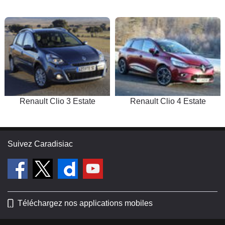
bien en bas, pas besoin de faire hurler,
boite ok, étagement OK. seul réel
problème: la place aux banquettes, si
comme nous vous avez un ( gros)
siège bébé à caser, la place du
passager avant se réduit et le
passager ( gros lui aussi ;-) )se
retrouve avec les genoux contre la
Renault Clio 3 Estate
Renault Clio 4 Estate
boite à gant. au debut j'avais crainte
quant au confort des sièges mais ils
sont top. ils calent bien en virage sans
Suivez Caradisiac
être typé sport, bon maintien latéral.
régulateur hyper efficace et intuitif. clim
auto un peu merdique et pas simple à
utiliser, elle est mal gérée
electroniquement je pense. les feux
Téléchargez nos applications mobiles
éclaire correctement, sans plus ( le
réglage de leur hauteur ne sert à pas