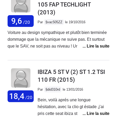
105 FAP TECHLIGHT
(2013)
9,6
/20
Par
§vac505ZZ
le 19/10/2016
Voiture au design sympathique et plutôt bien terminée
dommage que la mécanique ne suive pas. Et surtout
que le SAV, ne soit pas au niveau ! Un problème et
vous ne devenez plus qu'un numéros de dossier, si
vous n'avez plus de véhicule ne comptez pas sur Seat
pour vous aider 5 semaines minimum pour obtenir une
IBIZA 5 ST V (2) ST 1.2 TSI
proposition de prise en charge à hauteur de 70% de la
110 FR
(2015)
panne qui s'apparente à un vice caché. SEAT (groupe
VW) fait trainer et si vous êtes pris à la gorge vous
Par
§did310rd
le 13/01/2016
cédez ...
18,4
/20
Bein, voilà aprés une longue
hésitation, avec la clio gt éstade ,j'ai
pris cette seat ibiza st 1.2 tsi 110 fr,et je