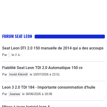
sécurité anti collusion (ACC). Une
pas des moindres, à faire sur cette nouvelle Leon
caméra qui s'active ou pas lorsqu'on
bardée d'électronique : beaucoup de problèmes et
est avec AppleCar Play. Je note la
malheureusement qui persistent malgré les passages
sécurité à 3 étoiles étant donné que la
en concession et mises à jour du logiciel. En
sécurité anti collision se désactive
conclusion, et cela se répercute sur la notation, très
sans aucune raison apparente. La
belle voiture, agréable à conduire mais très peu fiable,
FORUM SEAT LEON
note à 3 étoiles pour la fiabilité pour la
des problèmes persistants et agaçants nécessitant des
même raison ainsi que les autres
passages fréquents en concession qui peuvent user le
Seat Leon DTI 2.0 150 manuelle de 2014 qui a des accoups
problèmes informatiques qui ne
propriétaire à la longue. Après 1 an de
Par
le // à :
trouvent pas de solution après
commercialisation, le groupe n'a toujours pas
plusieurs mois et passage en
solutionné l'ensemble des problèmes rencontrés.
Fiabilité Seat Leon TDI 2.0 Automatique 150 cv
concession.
Par
Invité Kikim9
le 10/07/2026 à 23:51
Leon 3 2.0 TDI 184 - Importante consommation d'huile
Par
Jeanwa
le 30/06/2026 à 18:08
Mises à jours logiciel leon 4