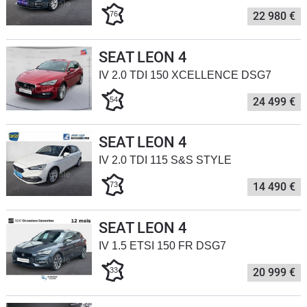
76
22 980 €
Flottes
Auto
SEAT LEON 4
Services
IV 2.0 TDI 150 XCELLENCE DSG7
54
24 499 €
Forum
Moto
SEAT LEON 4
IV 2.0 TDI 115 S&S STYLE
Marques
73
14 490 €
SEAT LEON 4
IV 1.5 ETSI 150 FR DSG7
33
20 999 €