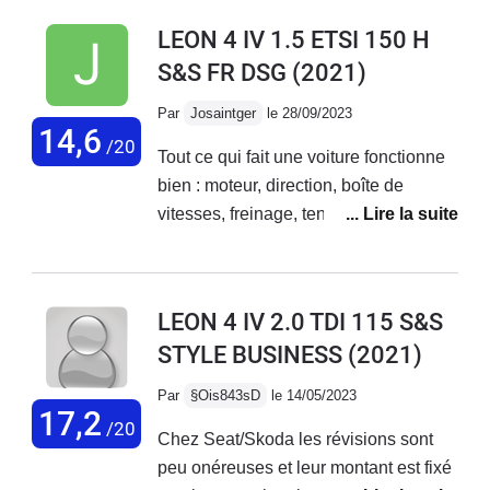
LEON 4 IV 1.5 ETSI 150 H
S&S FR DSG
(2021)
Par
Josaintger
le 28/09/2023
14,6
/20
Tout ce qui fait une voiture fonctionne
bien : moteur, direction, boîte de
vitesses, freinage, tenue de route,
etcTout le superflu qui transforme la
voiture en console de jeu ambulante
déconne régulièrement chacun à son
LEON 4 IV 2.0 TDI 115 S&S
tour ! En général, il suffit de s'arrêter,
STYLE BUSINESS
(2021)
descendre, verrouiller les portes puis
redemarrer pour que tout rentre dans
Par
§Ois843sD
le 14/05/2023
l'ordre... Jusqu'au bug suivant qui peut
17,2
/20
Chez Seat/Skoda les révisions sont
arriver à 130 sur autoroute avec une
peu onéreuses et leur montant est fixé
coupure de l'insupportable regulateur