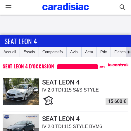
Connexion / Inscription
SEAT LEON 4
Accueil
Accueil
Essais
Comparatifs
Avis
Actu
Prix
Fiches te
Actu
SEAT LEON 4 D'OCCASION
avec
Essais
SEAT LEON 4
Guide
IV 2.0 TDI 115 S&S STYLE
d'achat
72
15 600 €
Electriques
SEAT LEON 4
Utilitaires
IV 2.0 TDI 115 STYLE BVM6