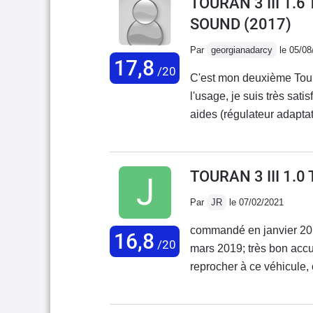
TOURAN 3 III 1.
SOUND
(2017)
Par
georgianadarcy
le 05/08
17,8
/20
C'est mon deuxième Tou
l'usage, je suis très sat
aides (régulateur adaptat
un peu bruyant lors des a
Les reprises sont correc
(famille de 4 enfants).Ou
TOURAN 3 III 1.0
on y prend vite goût !De
Par
JR
le 07/02/2021
coûteuses, et surtout gro
non résolu à ce jour mal
commandé en janvier 2019
16,8
cadre de toit). Les travau
/20
mars 2019; très bon accu
reprocher à ce véhicule,
limitations de vitesse et
malgré nos mauvaise rou