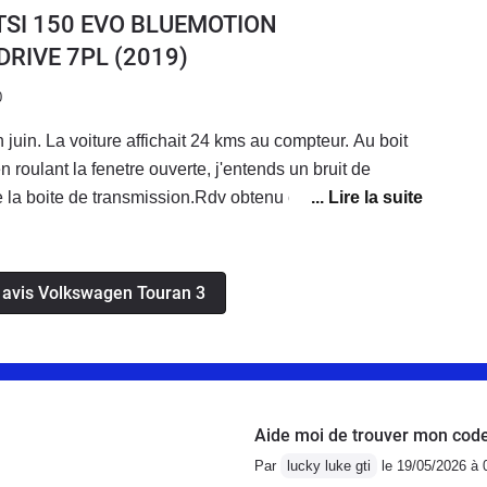
 satisfait de mon achat.
5 TSI 150 EVO BLUEMOTION
DRIVE 7PL
(2019)
0
 juin. La voiture affichait 24 kms au compteur. Au boit
 roulant la fenetre ouverte, j'entends un bruit de
 la boite de transmission.Rdv obtenu chez VW 1 mois
s 2 semaines d'attente et 4 jours de maintenance, apres
 vitesse, changé le volant moteur, VW se rend compte
t est normal.... Apparemment, ce bruit existerait chez
s avis Volkswagen Touran 3
nce boite manuelle.Je suis tres etonnee de cette
voitures silencieuses, VW aurait commercialisé
re qui fait autant de bruit de claquement?🤔🤔🤔Si
19 IQ DRIVE boite manuelle essence, je serais tres
n touran fait également un bruit de claquement au
Aide moi de trouver mon code
esse ou si c'est VW qui me prend pour une truffe!! Merci
Par
lucky luke gti
le 19/05/2026 à 