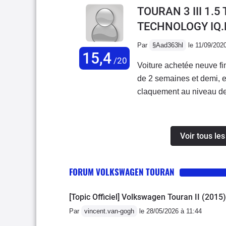
24000km je suis toujours
TOURAN 3 III 1.
TECHNOLOGY IQ.
Par
§Aad363hl
le 11/09/202
15,4
/20
Voiture achetée neuve fin
de 2 semaines et demi, en
claquement au niveau de
apres. Aujourd'hui, apre
avoir déposé la boite de
que le bruit de claquemen
Voir tous le
toute les VW touran esse
conclusion. A l'ere des 
FORUM VOLKSWAGEN TOURAN
volontairement une voitu
quelquun a un touran 20
[Topic Officiel] Volkswagen Touran II (2015)
heureuse de savoir si so
niveau de la boite de vit
Par
vincent.van-gogh
le 28/05/2026 à 11:44
a vous