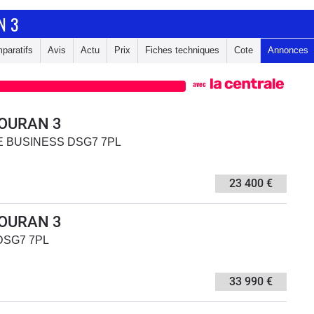
N 3
paratifs
Avis
Actu
Prix
Fiches techniques
Cote
Annonces
avec
OURAN 3
NGE BUSINESS DSG7 7PL
23 400 €
OURAN 3
 DSG7 7PL
33 990 €