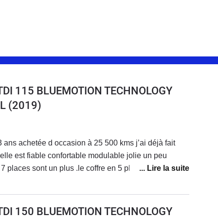
6 TDI 115 BLUEMOTION TECHNOLOGY
L
(2019)
j’ai déjà fait
 elle est fiable confortable modulable jolie un peu
7 places sont un plus .le coffre en 5 places est bien ..
u ( je tourne entre 7/8 litres aux 100) c est un
lay est sympa mais a des bugs ( s éteint seul ) .. bcp de
consommation + usure des pneux sont les gros points
0 TDI 150 BLUEMOTION TECHNOLOGY