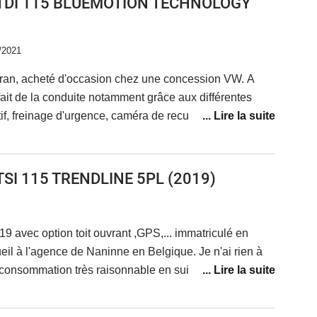
6 TDI 115 BLUEMOTION TECHNOLOGY
/2021
ran, acheté d'occasion chez une concession VW. A
isfait de la conduite notamment grâce aux différentes
if, freinage d'urgence, caméra de recul...).Le moteur est
ccélérations mais reste discret à vitesse constante.
tes même en charge. Le volume intérieur est suffisant
verture mains libres y compris du coffre, très agréable,
 TSI 115 TRENDLINE 5PL
(2019)
ux reproches : les révisions sont espacées mais
s souci avec le toit ouvrant panoramique (entrée d'eau
gré 4 passages en atelier, dont un changement de
 avec option toit ouvrant ,GPS,... immatriculé en
x ont été pris en garantie, mais c'est un peu fatigant...
eil à l'agence de Naninne en Belgique. Je n'ai rien à
 consommation très raisonnable en suivant les
 en adoptant une conduite anticipative.Très confortable
tes.Avantageux au niveau fiscal et assurance.Après