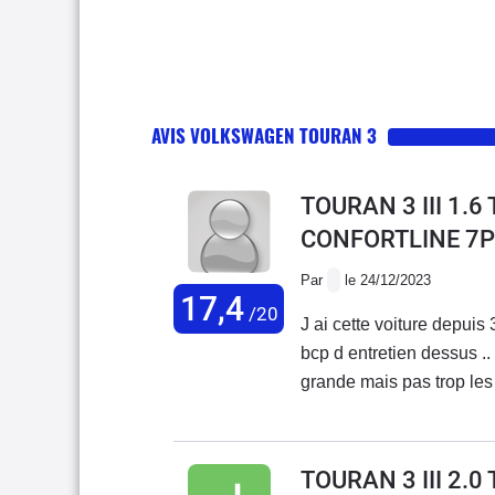
AVIS VOLKSWAGEN TOURAN 3
TOURAN 3 III 1.
CONFORTLINE 7P
Par
le 24/12/2023
17,4
/20
J ai cette voiture depuis 3 ans achetée d occasion à 25 500 kms 
bcp d entretien dessus ..
grande mais pas trop les 
je trouve qu’elle consomme un pe
diesel .. le système carp
points positifs mais la 
TOURAN 3 III 2.