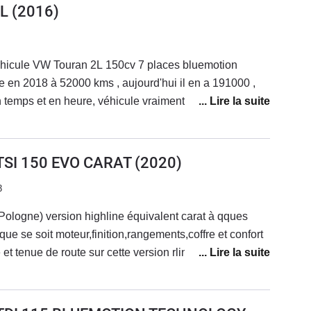
L
(2016)
véhicule VW Touran 2L 150cv 7 places bluemotion
le en 2018 à 52000 kms , aujourd'hui il en a 191000 ,
 en temps et en heure, véhicule vraiment très fiable rien à
e véhicule.
 TSI 150 EVO CARAT
(2020)
3
Pologne) version highline équivalent carat à qques
et tenue de route sur cette version rline
 sur autoroute (7l/100)Aucun regret d’avoir quitté
 SUV pour un monospace soit disant «hasbeen «