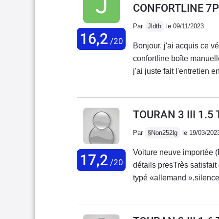
négatifs sur 3 ans
CONFORTLINE 7P
Par
Jldth
le 09/11/2023
16,2
/20
Bonjour, j'ai acquis ce 
confortline boîte manuel
j'ai juste fait l'entretien
redire. Je recommande c
TOURAN 3 III 1.5
Par
§Non252lg
le 19/03/202
Voiture neuve importée (
17,2
/20
détails presTrès satisfait que se soit moteur,finition,rangements,coffre et confort
typé «allemand »,silence 
Consommation raisonnable
une 3008 de 2016 typée