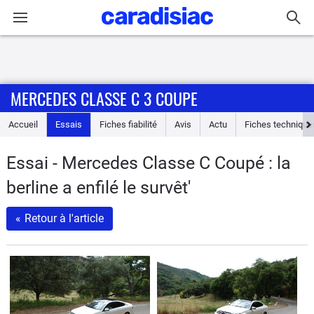
Connexion / Inscription
MERCEDES CLASSE C 3 COUPE
Accueil
Accueil
Essais
Fiches fiabilité
Avis
Actu
Fiches technique
Actu
Essai - Mercedes Classe C Coupé : la
Essais
berline a enfilé le survêt'
Guide
«
Retour à l'article
d'achat
Electriques
Utilitaires