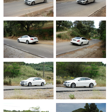
Flottes
Auto
Services
Forum
Moto
Marques