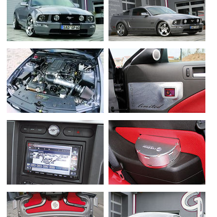
Flottes
Auto
Services
Forum
Moto
Marques