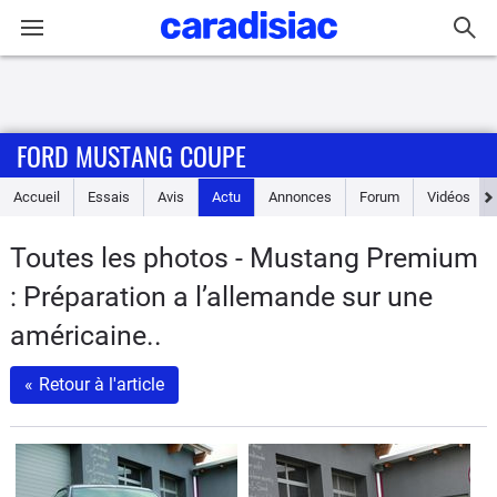
Connexion / Inscription
FORD MUSTANG COUPE
Accueil
Accueil
Essais
Avis
Actu
Annonces
Forum
Vidéos
Actu
Toutes les photos - Mustang Premium
Essais
: Préparation a l’allemande sur une
Guide
américaine..
d'achat
«
Retour à l'article
Electriques
Utilitaires