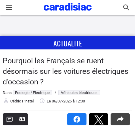
Connexion / Inscription
ACTUALITE
Accueil
Actu
Pourquoi les Français se ruent
désormais sur les voitures électriques
Essais
d’occasion ?
Guide
Dans
Ecologie / Electrique
/
Véhicules électriques
d'achat
Cédric Pinatel
Le 06/07/2026
à 12:00
Electriques
83
Utilitaires