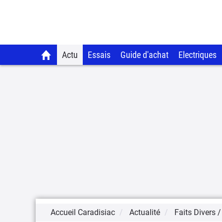
Actu
Essais
Guide d'achat
Electriques
Accueil Caradisiac
Actualité
Faits Divers /