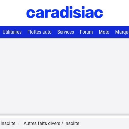
Utilitaires
Flottes auto
Services
Forum
Moto
Marqu
 Insolite
Autres faits divers / insolite