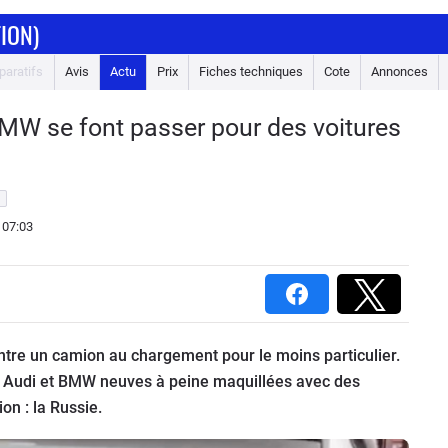
ION)
aratifs
Avis
Actu
Prix
Fiches techniques
Cote
Annonces
BMW se font passer pour des voitures
 07:03
ntre un camion au chargement pour le moins particulier.
 Audi et BMW neuves à peine maquillées avec des
n : la Russie.