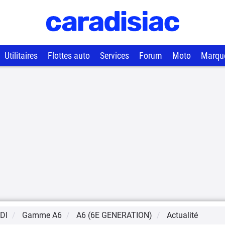
Utilitaires
Flottes auto
Services
Forum
Moto
Marqu
DI
Gamme
A6
A6 (6E GENERATION)
Actualité