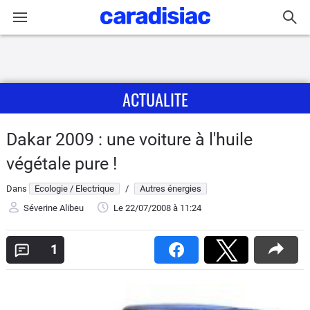
Connexion / Inscription
ACTUALITE
Accueil
Actu
Dakar 2009 : une voiture à l'huile
végétale pure !
Essais
Dans
Ecologie / Electrique
/
Autres énergies
Guide
Séverine Alibeu
Le 22/07/2008
à 11:24
d'achat
1
Electriques
Utilitaires