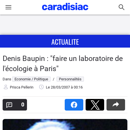
Connexion / Inscription
ACTUALITE
Accueil
Actu
Denis Baupin : "faire un laboratoire de
l'écologie à Paris"
Essais
Dans
Economie / Politique
/
Personnalités
Guide
Prisca Pellerin
Le 28/03/2007
à 00:16
d'achat
0
Electriques
Utilitaires