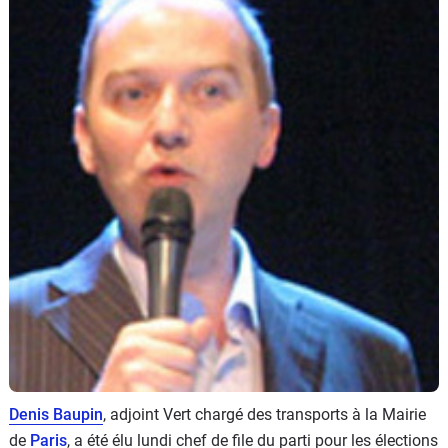
Flottes
Auto
Services
Forum
Moto
Marques
Denis Baupin
, adjoint Vert chargé des transports à la Mairie
de
Paris
, a été élu lundi chef de file du parti pour les élections