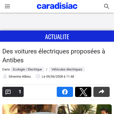
Connexion / Inscription
ACTUALITE
Accueil
Actu
Des voitures électriques proposées à
Antibes
Essais
Dans
Ecologie / Electrique
/
Véhicules électriques
Guide
Séverine Alibeu
Le 09/06/2008
à 11:48
d'achat
1
Electriques
Utilitaires