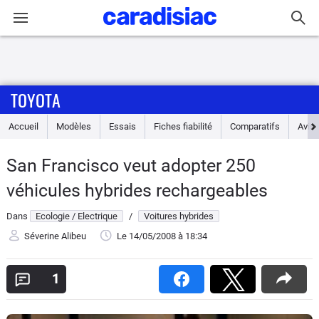
Connexion / Inscription
TOYOTA
Accueil
Accueil
Modèles
Essais
Fiches fiabilité
Comparatifs
Avis
Actu
San Francisco veut adopter 250
Essais
véhicules hybrides rechargeables
Guide
Dans
Ecologie / Electrique
/
Voitures hybrides
d'achat
Séverine Alibeu
Le 14/05/2008
à 18:34
Electriques
1
Utilitaires