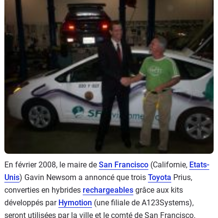
Flottes
Auto
Services
Forum
Moto
Marques
En février 2008, le maire de
San Francisco
(Californie,
Etats-
Unis
) Gavin Newsom a annoncé que trois
Toyota
Prius,
converties en hybrides
rechargeables
grâce aux kits
développés par
Hymotion
(une filiale de A123Systems),
seront utilisées par la ville et le comté de San Francisco.