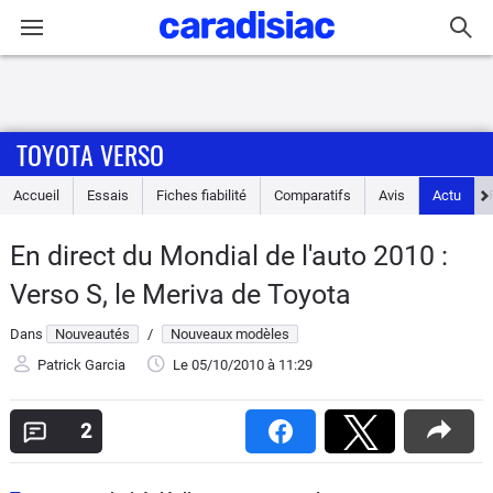
Connexion / Inscription
TOYOTA VERSO
Accueil
Accueil
Essais
Fiches fiabilité
Comparatifs
Avis
Actu
Actu
En direct du Mondial de l'auto 2010 :
Essais
Verso S, le Meriva de Toyota
Guide
Dans
Nouveautés
/
Nouveaux modèles
d'achat
Patrick Garcia
Le 05/10/2010
à 11:29
Electriques
2
Utilitaires