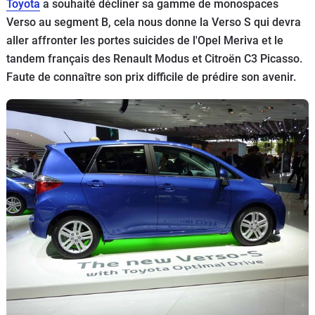
Toyota
a souhaité décliner sa gamme de monospaces
Flottes
Verso au segment B, cela nous donne la Verso S qui devra
Auto
aller affronter les portes suicides de l'Opel Meriva et le
tandem français des Renault Modus et Citroën C3 Picasso.
Services
Faute de connaître son prix difficile de prédire son avenir.
Forum
Moto
Marques