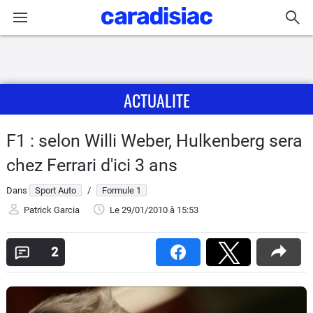
Connexion / Inscription
ACTUALITE
Accueil
Actu
F1 : selon Willi Weber, Hulkenberg sera
chez Ferrari d'ici 3 ans
Essais
Dans
Sport Auto
/
Formule 1
Guide
Patrick Garcia
Le 29/01/2010
à 15:53
d'achat
2
Electriques
Utilitaires