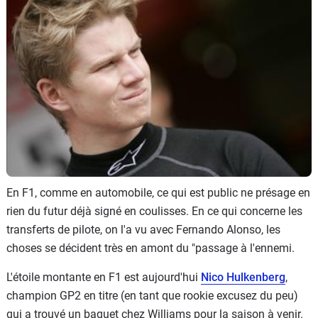
Flottes
Auto
Services
Forum
Moto
Marques
En F1, comme en automobile, ce qui est public ne présage en
rien du futur déjà signé en coulisses. En ce qui concerne les
transferts de pilote, on l'a vu avec Fernando Alonso, les
choses se décident très en amont du "passage à l'ennemi.
L'étoile montante en F1 est aujourd'hui
Nico Hulkenberg
,
champion GP2 en titre (en tant que rookie excusez du peu)
qui a trouvé un baquet chez Williams pour la saison à venir.