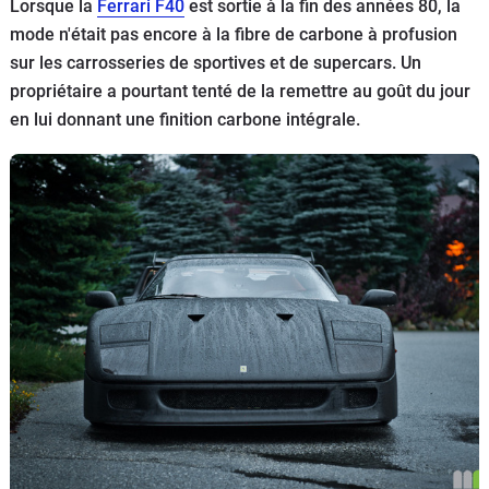
Lorsque la
Ferrari F40
est sortie à la fin des années 80, la
Flottes
mode n'était pas encore à la fibre de carbone à profusion
Auto
sur les carrosseries de sportives et de supercars. Un
propriétaire a pourtant tenté de la remettre au goût du jour
Services
en lui donnant une finition carbone intégrale.
Forum
Moto
Marques