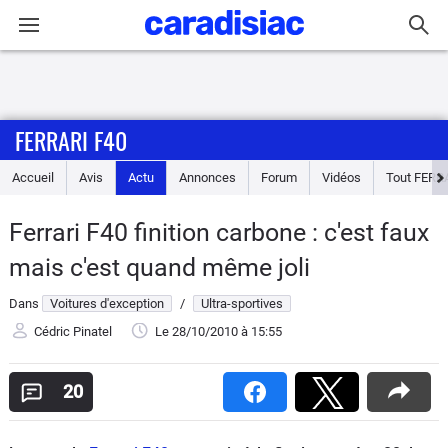
Connexion / Inscription
FERRARI F40
Accueil
Accueil
Avis
Actu
Annonces
Forum
Vidéos
Tout
FERR
Actu
Ferrari F40 finition carbone : c'est faux
Essais
mais c'est quand même joli
Guide
Dans
Voitures d'exception
/
Ultra-sportives
d'achat
Cédric Pinatel
Le 28/10/2010
à 15:55
Electriques
20
Utilitaires