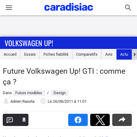
Connexion / Inscription
VOLKSWAGEN UP!
Accueil
Accueil
Essais
Fiches fiabilité
Comparatifs
Avis
Actu
Actu
Future Volkswagen Up! GTI : comme
Essais
ça ?
Guide
Dans
Futurs modèles
/
Design
d'achat
Adrien Raseta
Le 26/08/2011
à 11:01
Electriques
8
Utilitaires