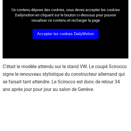
Flottes
Ce contenu dépose des cookies, vous devez accepter les cookies
Auto
Dailymotion en cliquant sur le bouton ci-dessous pour pouvoir
visualiser ce contenu et recharger la page
Services
Accepter les cookies DailyMotion
Forum
Moto
C’était le modèle attendu sur le stand VW. Le coupé Scirocco
Marques
signe le renouveau stylistique du constructeur allemand qui
se faisait tant attendre. Le Scirocco est donc de retour 34
ans après jour pour jour au salon de Genève.