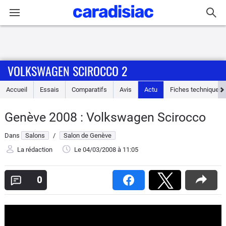
Connexion / Inscription
VOLKSWAGEN SCIROCCO 2
Accueil
Accueil
Essais
Comparatifs
Avis
Actu
Fiches techniques
Actu
Genève 2008 : Volkswagen Scirocco
Essais
Dans
Salons
/
Salon de Genève
Guide
La rédaction
Le 04/03/2008
à 11:05
d'achat
0
Electriques
Utilitaires