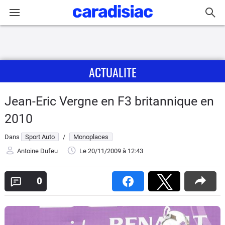
Connexion / Inscription
ACTUALITE
Accueil
Actu
Jean-Eric Vergne en F3 britannique en
2010
Essais
Dans
Sport Auto
/
Monoplaces
Guide
Antoine Dufeu
Le 20/11/2009
à 12:43
d'achat
0
Electriques
Utilitaires