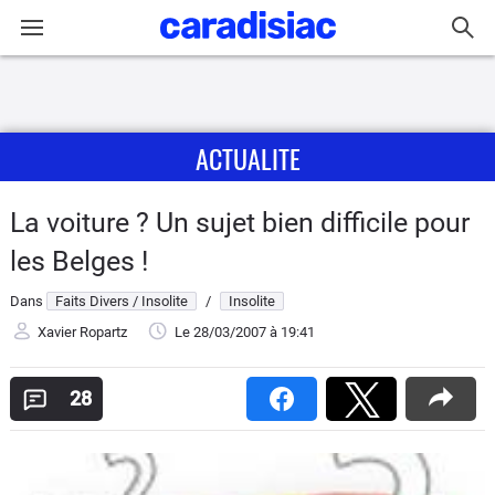
Connexion / Inscription
ACTUALITE
Accueil
Actu
La voiture ? Un sujet bien difficile pour
les Belges !
Essais
Dans
Faits Divers / Insolite
/
Insolite
Guide
Xavier Ropartz
Le 28/03/2007
à 19:41
d'achat
28
Electriques
Utilitaires