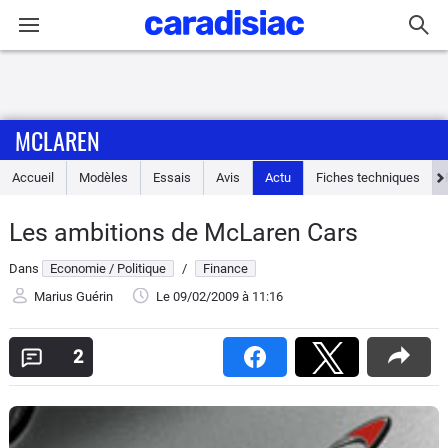
Connexion / Inscription
MCLAREN
Accueil
Accueil
Modèles
Essais
Avis
Actu
Fiches techniques
Actu
Les ambitions de McLaren Cars
Essais
Dans
Economie / Politique
/
Finance
Guide
Marius Guérin
Le 09/02/2009
à 11:16
d'achat
2
Electriques
Utilitaires