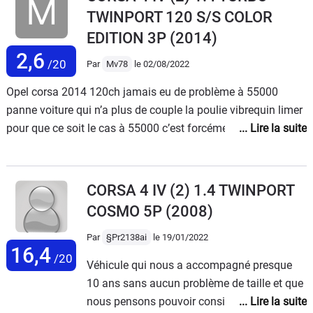
direction à été remplacé suite à un défaut
TWINPORT 120 S/S COLOR
générique. La voiture tient très bien la route
EDITION 3P
(2014)
et vire à plat.Il s'agit d'une version 3 portes
2,6
correspondant parfaitement à mon
/20
Par
Mv78
le 02/08/2022
utilisation. Hélas des "intelligents " chez Opel
Opel corsa 2014 120ch jamais eu de problème à 55000
ont décidé de supprimer les versions 3
panne voiture qui n’a plus de couple la poulie vibrequin limer
portes. 😬La nouvelle Corsa 2022 , 5 portes
pour que ce soit le cas à 55000 c’est forcément un défaut de
n'est plus qu'une Peugeot 208 rebadgée par
fabrication c’est pas sensé ce changer bref pièce qui coûte
Opel.
une cinquantaine d’euros mais attention Opel ne l’a produit
plus alors que la voiture n’a que 8 ans solution que Opel m’a
CORSA 4 IV (2) 1.4 TWINPORT
trouver changer le bloque moteur seul solution la blague
COSMO 5P
(2008)
franchement c’est abusé si une personne du groupe Opel voit
mon message et aurais une solution je suis preneur merci
Par
§Pr2138ai
le 19/01/2022
16,4
cordialement
/20
Véhicule qui nous a accompagné presque
10 ans sans aucun problème de taille et que
nous pensons pouvoir considérer comme