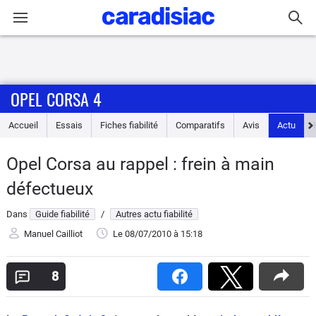
Connexion / Inscription
OPEL CORSA 4
Accueil
Accueil
Essais
Fiches fiabilité
Comparatifs
Avis
Actu
Actu
Opel Corsa au rappel : frein à main
Essais
défectueux
Guide
Dans
Guide fiabilité
/
Autres actu fiabilité
d'achat
Manuel Cailliot
Le 08/07/2010
à 15:18
Electriques
8
Utilitaires