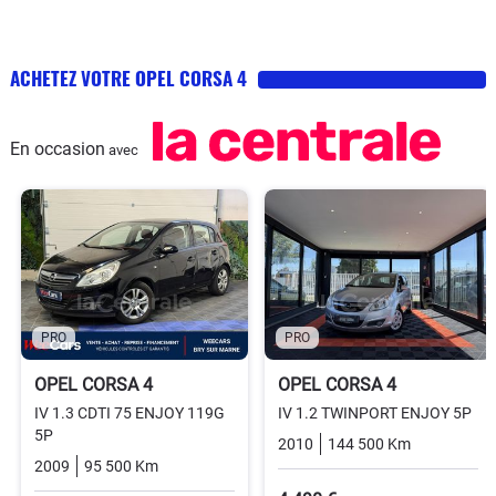
ACHETEZ VOTRE OPEL CORSA 4
En occasion
avec
PRO
PRO
OPEL CORSA 4
OPEL CORSA 4
IV 1.3 CDTI 75 ENJOY 119G
IV 1.2 TWINPORT ENJOY 5P
5P
2010
144 500 Km
Manuelle
2009
95 500 Km
Manuelle
Diesel