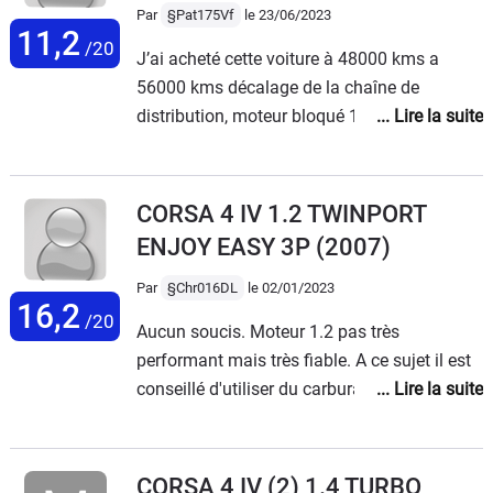
Par
§Pat175Vf
le 23/06/2023
11,2
/20
J’ai acheté cette voiture à 48000 kms a
56000 kms décalage de la chaîne de
distribution, moteur bloqué 1350€ « pas de
prise en charge du constructeur. Aujourd’hui
juin 2023, 91000 kms, remplacement du
collecteur d’admission 1500€, aucune prise
CORSA 4 IV 1.2 TWINPORT
en charge constructeur.Suis-je tombé sur
ENJOY EASY 3P
(2007)
une mauvaise série? Voiture à déconseiller,
3000€ de frais en 6 ans et pour un
Par
§Chr016DL
le 02/01/2023
16,2
kilométrage réduit. Chère acquisition.Je
/20
Aucun soucis. Moteur 1.2 pas très
déconseille fortement cette série. Pour moi
performant mais très fiable. A ce sujet il est
c’est terminé l’achat d’une voiture dans le
conseillé d'utiliser du carburant indice
groupe Stellantis. Citroen, Peugeot, Opel.
d'octane 98 plutôt que du 95 comme la
notice le préconise. 🤔Sinon absolument
tout fonctionne depuis 2007.Seule la
CORSA 4 IV (2) 1.4 TURBO