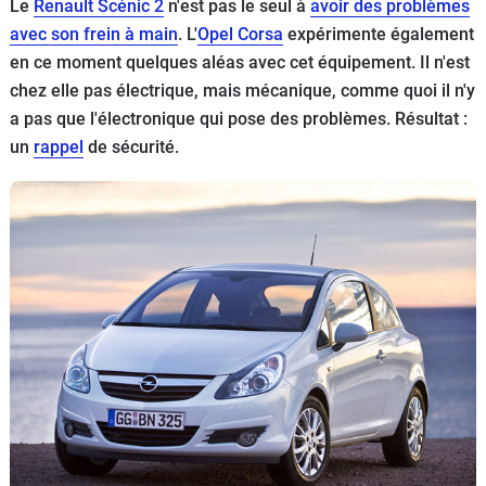
Le
Renault Scénic 2
n'est pas le seul à
avoir des problèmes
Flottes
avec son frein à main
. L'
Opel Corsa
expérimente également
Auto
en ce moment quelques aléas avec cet équipement. Il n'est
chez elle pas électrique, mais mécanique, comme quoi il n'y
Services
a pas que l'électronique qui pose des problèmes. Résultat :
un
rappel
de sécurité.
Forum
Moto
Marques