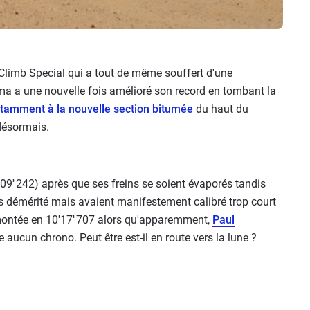
l Climb Special qui a tout de même souffert d'une
ima a une nouvelle fois amélioré son record en tombant la
tamment à la nouvelle section bitumée
du haut du
 désormais.
09''242) après que ses freins se soient évaporés tandis
s démérité mais avaient manifestement calibré trop court
 montée en 10'17''707 alors qu'apparemment,
Paul
aucun chrono. Peut être est-il en route vers la lune ?