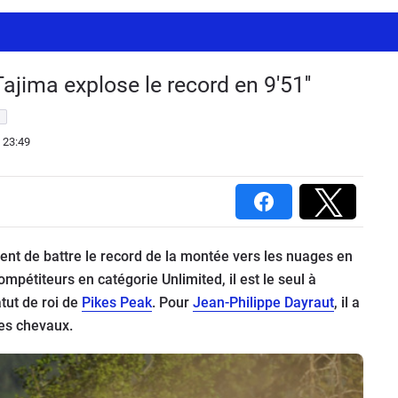
jima explose le record en 9'51''
 23:49
ent de battre le record de la montée vers les nuages en
ompétiteurs en catégorie Unlimited, il est le seul à
atut de roi de
Pikes Peak
. Pour
Jean-Philippe Dayraut
, il a
es chevaux.