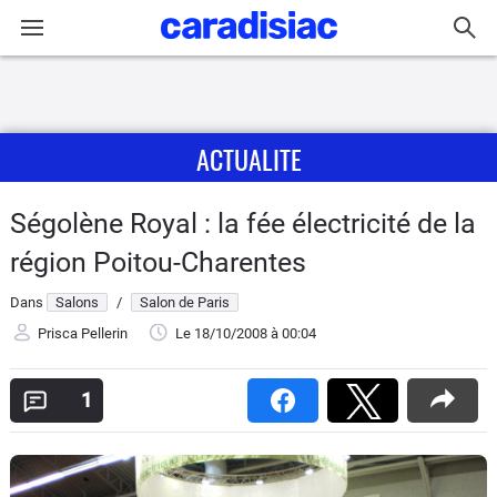
Connexion / Inscription
ACTUALITE
Accueil
Actu
Ségolène Royal : la fée électricité de la
région Poitou-Charentes
Essais
Dans
Salons
/
Salon de Paris
Guide
Prisca Pellerin
Le 18/10/2008
à 00:04
d'achat
1
Electriques
Utilitaires