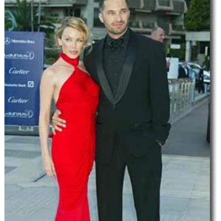
Flottes
Auto
Services
Forum
Moto
Marques