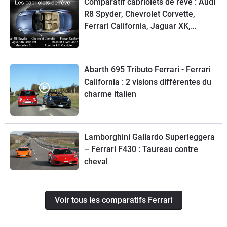
Comparatif cabriolets de rêve : Audi
R8 Spyder, Chevrolet Corvette,
Ferrari California, Jaguar XK,
Maserati GranCabrio, Mercedes SL,
Porsche 911
Abarth 695 Tributo Ferrari - Ferrari
California : 2 visions différentes du
charme italien
Lamborghini Gallardo Superleggera
– Ferrari F430 : Taureau contre
cheval
Voir tous les comparatifs Ferrari