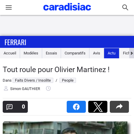
Connexion / Inscription
FERRARI
Accueil
Accueil
Modèles
Essais
Comparatifs
Avis
Actu
Fiches
Actu
Tout roule pour Olivier Martinez !
Essais
Dans
Faits Divers / Insolite
/
People
Guide
Simon GAUTHIER
d'achat
0
Electriques
Utilitaires