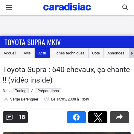
Connexion / Inscription
TOYOTA SUPRA MKIV
Accueil
Accueil
Avis
Actu
Fiches techniques
Cote
Annonces
Actu
Toyota Supra : 640 chevaux, ça chante
Essais
!! (vidéo inside)
Guide
Dans
Tuning
/
Préparations
d'achat
Serge Berenguer
Le 14/05/2008
à 13:49
Electriques
18
Utilitaires